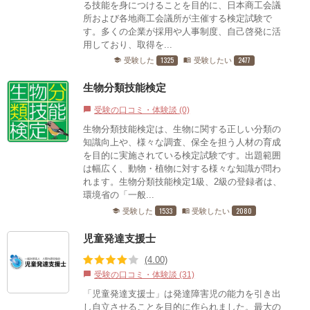
る技能を身につけることを目的に、日本商工会議
所および各地商工会議所が主催する検定試験で
す。多くの企業が採用や人事制度、自己啓発に活
用しており、取得を...
1325
2477
受験した
受験したい
school
menu_book
生物分類技能検定
受験の口コミ・体験談 (0)
chat_bubble
生物分類技能検定は、生物に関する正しい分類の
知識向上や、様々な調査、保全を担う人材の育成
を目的に実施されている検定試験です。出題範囲
は幅広く、動物・植物に対する様々な知識が問わ
れます。生物分類技能検定1級、2級の登録者は、
環境省の「一般...
1533
2080
受験した
受験したい
school
menu_book
児童発達支援士
(4.00)
受験の口コミ・体験談 (31)
chat_bubble
「児童発達支援士」は発達障害児の能力を引き出
し自立させることを目的に作られました。最大の