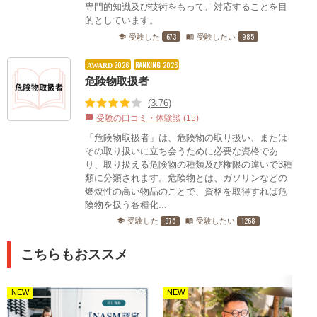
専門的知識及び技術をもって、対応することを目
的としています。
673
985
受験した
受験したい
school
menu_book
2026
RANKING
2026
AWARD
危険物取扱者
(3.76)
受験の口コミ・体験談 (15)
chat_bubble
「危険物取扱者」は、危険物の取り扱い、または
その取り扱いに立ち会うために必要な資格であ
り、取り扱える危険物の種類及び権限の違いで3種
類に分類されます。危険物とは、ガソリンなどの
燃焼性の高い物品のことで、資格を取得すれば危
険物を扱う各種化...
975
1268
受験した
受験したい
school
menu_book
こちらもおススメ
NEW
NEW