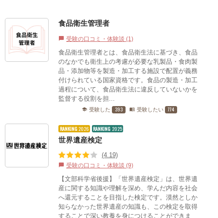
食品衛生管理者
受験の口コミ・体験談 (1)
chat_bubble
食品衛生管理者とは、食品衛生法に基づき、食品
のなかでも衛生上の考慮が必要な乳製品・食肉製
品・添加物等を製造・加工する施設で配置が義務
付けられている国家資格です。食品の製造・加工
過程について、食品衛生法に違反していないかを
監督する役割を担...
393
774
受験した
受験したい
school
menu_book
RANKING
2026
RANKING
2025
世界遺産検定
(4.19)
受験の口コミ・体験談 (9)
chat_bubble
【文部科学省後援】「世界遺産検定」は、世界遺
産に関する知識や理解を深め、学んだ内容を社会
へ還元することを目指した検定です。漠然としか
知らなかった世界遺産の知識も、この検定を取得
することで深い教養を身につけることができま