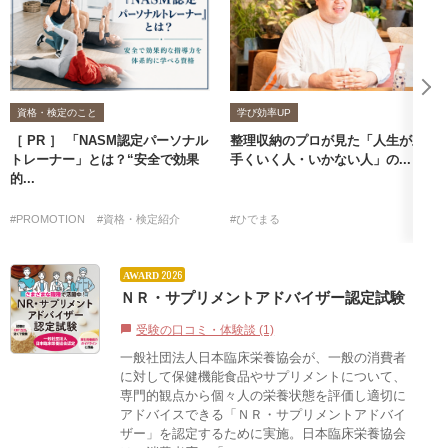
資格・検定のこと
学び効率UP
［ PR ］ 「NASM認定パーソナル
整理収納のプロが見た「人生が上
トレーナー」とは？“安全で効果
手くいく人・いかない人」の...
的...
#PROMOTION
#資格・検定紹介
#ひでまる
2026
AWARD
ＮＲ・サプリメントアドバイザー認定試験
受験の口コミ・体験談 (1)
chat_bubble
一般社団法人日本臨床栄養協会が、一般の消費者
に対して保健機能食品やサプリメントについて、
専門的観点から個々人の栄養状態を評価し適切に
アドバイスできる「ＮＲ・サプリメントアドバイ
ザー」を認定するために実施。日本臨床栄養協会