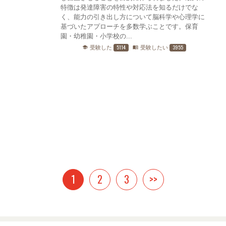
特徴は発達障害の特性や対応法を知るだけでな
く、能力の引き出し方について脳科学や心理学に
基づいたアプローチを多数学ぶことです。保育
園・幼稚園・小学校の...
5114
3955
受験した
受験したい
school
menu_book
1
2
3
>>