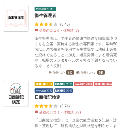
2025
AWARD
衛生管理者
(3.46)
受験の口コミ・体験談 (7)
chat_bubble
衛生管理者は、労働者の健康で快適な職場環境づ
くりを立案・実施する衛生の専門家です。常時50
名以上の労働者を使用する事業場では法律上必要
な資格であることに加え、過重労働による過労死
や、職場のメンタルヘルスが社会問題となってい
る今、その役割...
622
547
受験した
受験したい
school
menu_book
RANKING
2026
RANKING
2025
2024
RANKING
2024
AWARD
2023
RANKING
2023
AWARD
日商簿記検定
(3.74)
受験の口コミ・体験談 (27)
chat_bubble
「日商簿記検定」は、企業の経営活動を記録・計
算・整理して、経営成績と財政状態を明らかにす