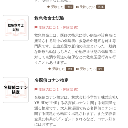
き、取得すると就職...
1564
1466
受験した
受験したい
school
menu_book
救急救命士試験
受験の口コミ・体験談 (0)
chat_bubble
救急救命士は、医師の指示に従い病院や診療所に
搬送される途中の傷病者に救急救命処置を施す専
門家です。止血処置や脈拍の測定といった一般的
な医療活動はもちろん、心配停止状態の傷病者に
対して点滴や気道の確保などの救急医療行為を行
うこともあります...
359
576
受験した
受験したい
school
menu_book
名探偵コナン検定
受験の口コミ・体験談 (0)
chat_bubble
名探偵コナン検定は、株式会社小学館と株式会社C
YBIRDが主催する名探偵コナンに関する知識量を
測る検定です。大人気漫画である名探偵コナンに
関する問題から幅広く出題されます。また受験者
全員に特典がプレゼントされるなど、コナン好き
にはおすす...