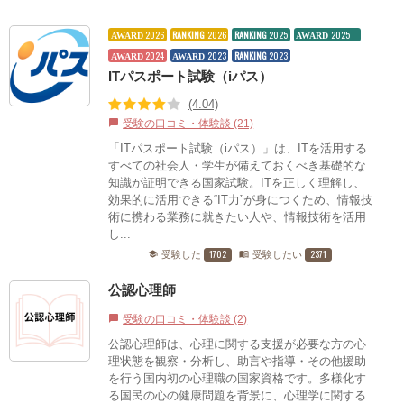
2026
RANKING
2026
RANKING
2025
2025
AWARD
AWARD
2024
2023
RANKING
2023
AWARD
AWARD
ITパスポート試験（iパス）
(4.04)
受験の口コミ・体験談 (21)
chat_bubble
「ITパスポート試験（iパス）」は、ITを活用する
すべての社会人・学生が備えておくべき基礎的な
知識が証明できる国家試験。ITを正しく理解し、
効果的に活用できる“IT力”が身につくため、情報技
術に携わる業務に就きたい人や、情報技術を活用
し...
1702
2371
受験した
受験したい
school
menu_book
公認心理師
受験の口コミ・体験談 (2)
chat_bubble
公認心理師は、心理に関する支援が必要な方の心
理状態を観察・分析し、助言や指導・その他援助
を行う国内初の心理職の国家資格です。多様化す
る国民の心の健康問題を背景に、心理学に関する