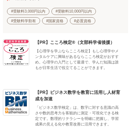
#受験料3,000円以内
#受験料10,000円以内
#受験料学割有
#国家資格
#必置資格
【PR】こころ検定®（文部科学省後援）
【心理学を学ぶならこころ検定】もし心理学やメ
ンタルケアに興味があるならこころ検定がおすす
め。心理学の入門として最適で、学んだ知識は誰
もが日常生活で役立てることができます。
【PR】ビジネス数学を教育に活用し人材育
成を加速
「ビジネス数学検定」は、数字に対する意識の高
さや数的思考力を客観的に測定・可視化できる検
定です。数理的リテラシーを明確に把握し、学習
成果の見える化や教育改善に活用できます。