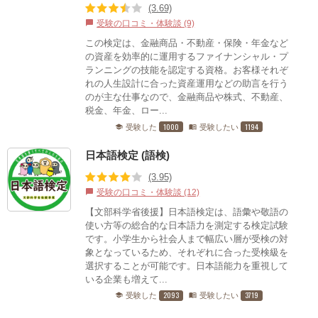
(3.69)
受験の口コミ・体験談 (9)
chat_bubble
この検定は、金融商品・不動産・保険・年金など
の資産を効率的に運用するファイナンシャル・プ
ランニングの技能を認定する資格。お客様それぞ
れの人生設計に合った資産運用などの助言を行う
のが主な仕事なので、金融商品や株式、不動産、
税金、年金、ロー...
1000
1194
受験した
受験したい
school
menu_book
日本語検定 (語検)
(3.95)
受験の口コミ・体験談 (12)
chat_bubble
【文部科学省後援】日本語検定は、語彙や敬語の
使い方等の総合的な日本語力を測定する検定試験
です。小学生から社会人まで幅広い層が受検の対
象となっているため、それぞれに合った受検級を
選択することが可能です。日本語能力を重視して
いる企業も増えて...
2093
3719
受験した
受験したい
school
menu_book