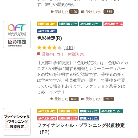
す。旅行や歴史が好...
1126
1885
受験した
受験したい
school
menu_book
RANKING
2026
RANKING
2025
2025
2024
AWARD
AWARD
2023
AWARD
色彩検定(R)
(3.81)
受験の口コミ・体験談 (9)
chat_bubble
【文部科学省後援】「色彩検定®」は、色彩のメカ
ニズムや理論に関する知識とカラーコーディネー
トの技術を証明する検定試験です。受検者の多く
は学生ですが、社員教育の一環として受検を推奨
している場合もあります。ファッション業界をは
じめ、インテリ...
1760
2993
受験した
受験したい
school
menu_book
2026
RANKING
2026
RANKING
2025
2025
AWARD
AWARD
2024
RANKING
2024
RANKING
2023
AWARD
ファイナンシャル・プランニング技能検定
（FP）