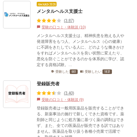
2026
AWARD
メンタルヘルス支援士
(3.87)
受験の口コミ・体験談 (10)
chat_bubble
メンタルヘルス支援士は、精神疾患を抱える人や
発達障害をもつ人、メンタルヘルス（心の健康）
に不調をきたしている人に、どのような働きかけ
をすればメンタルヘルスを良い状態に変えたり、
悪化を防ぐことができるのかを体系的に学び、認
定する資格試験。...
661
1837
受験した
受験したい
school
menu_book
登録販売者
(3.40)
受験の口コミ・体験談 (9)
chat_bubble
登録販売者は一般用医薬品を販売することができ
る、新薬事法の施行で新しくできた資格です。薬
剤師と同じように処方箋に基づく薬の調剤はでき
ず、また、全ての医薬品が販売できる訳ではあり
ません。医薬品を取り扱う各種小売業で活躍で