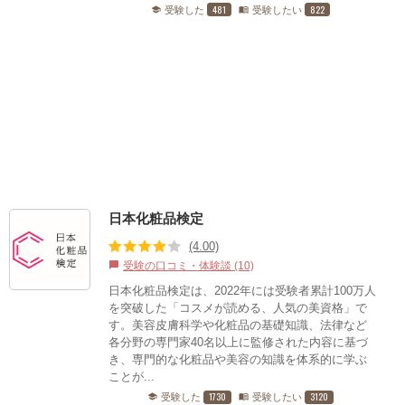
481
822
受験した
受験したい
school
menu_book
日本化粧品検定
(4.00)
受験の口コミ・体験談 (10)
chat_bubble
日本化粧品検定は、2022年には受験者累計100万人
を突破した「コスメが読める、人気の美資格」で
す。美容皮膚科学や化粧品の基礎知識、法律など
各分野の専門家40名以上に監修された内容に基づ
き、専門的な化粧品や美容の知識を体系的に学ぶ
ことが...
1730
3120
受験した
受験したい
school
menu_book