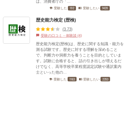
は、消費者庁の「...
192
1420
受験した
受験したい
school
menu_book
歴史能力検定 (歴検)
(3.73)
受験の口コミ・体験談 (4)
chat_bubble
歴史能力検定(歴検)は、歴史に関する知識・能力を
測る試験です。歴史に対する理解を深めること
で、判断力や洞察力を養うことを目的としていま
す。試験に合格すると、話の引き出しが増えるだ
けでなく、高等学校卒業程度認定試験や通訳案内
士といった他の...
1163
2353
受験した
受験したい
school
menu_book