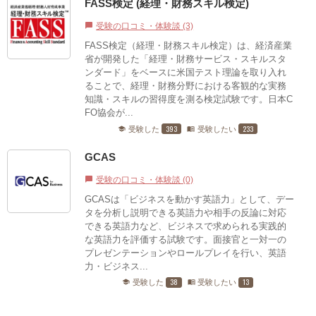
FASS検定 (経理・財務スキル検定)
受験の口コミ・体験談 (3)
chat_bubble
FASS検定（経理・財務スキル検定）は、経済産業
省が開発した「経理・財務サービス・スキルスタ
ンダード」をベースに米国テスト理論を取り入れ
ることで、経理・財務分野における客観的な実務
知識・スキルの習得度を測る検定試験です。日本C
FO協会が...
393
233
受験した
受験したい
school
menu_book
GCAS
受験の口コミ・体験談 (0)
chat_bubble
GCASは「ビジネスを動かす英語力」として、デー
タを分析し説明できる英語力や相手の反論に対応
できる英語力など、ビジネスで求められる実践的
な英語力を評価する試験です。面接官と一対一の
プレゼンテーションやロールプレイを行い、英語
力・ビジネス...
38
13
受験した
受験したい
school
menu_book