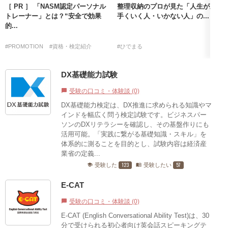
［ PR ］ 「NASM認定パーソナル
整理収納のプロが見た「人生が上
トレーナー」とは？“安全で効果
手くいく人・いかない人」の...
的...
#PROMOTION
#資格・検定紹介
#ひでまる
DX基礎能力試験
受験の口コミ・体験談 (0)
chat_bubble
DX基礎能力検定は、DX推進に求められる知識やマ
インドを幅広く問う検定試験です。ビジネスパー
ソンのDXリテラシーを確認し、その基盤作りにも
活用可能。「実践に繋がる基礎知識・スキル」を
体系的に測ることを目的とし、試験内容は経済産
業省の定義...
123
57
受験した
受験したい
school
menu_book
E-CAT
受験の口コミ・体験談 (0)
chat_bubble
E-CAT (English Conversational Ability Test)は、30
分で受けられる初心者向け英会話スピーキングテ