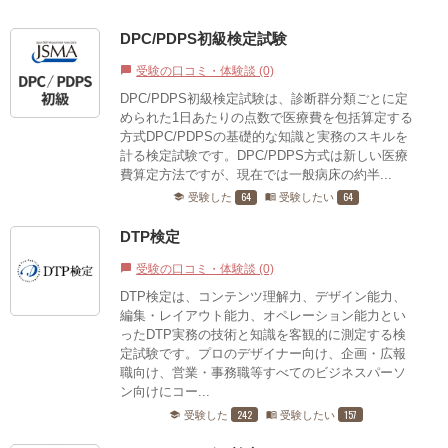
DPC/PDPS初級検定試験
受験の口コミ・体験談 (0)
chat_bubble
DPC/PDPS初級検定試験は、診断群分類ごとに定
められた1日あたりの点数で医療費を包括算定する
方式DPC/PDPSの基礎的な知識と実務のスキルを
計る検定試験です。DPC/PDPS方式は新しい医療
費算定方法ですが、現在では一般病床の約半...
64
64
受験した
受験したい
school
menu_book
DTP検定
受験の口コミ・体験談 (0)
chat_bubble
DTP検定は、コンテンツ理解力、デザイン能力、
編集・レイアウト能力、オペレーション能力とい
ったDTP実務の技術と知識を客観的に測定する検
定試験です。プロのデザイナー向け、企画・広報
職向け、営業・事務職等すべてのビジネスパーソ
ン向けにコー...
242
157
受験した
受験したい
school
menu_book