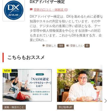
DXアドバイザー検定
受験の口コミ・体験談 (0)
chat_bubble
DXアドバイザー検定は、DXを進めるために必要な
知識やスキルの判定を狙いとしています。その中
には、デジタル化の進展に伴い必須となる、デー
タ管理や個人情報保護を中心とする法律への対応
も含まれています。これからDXを推進する方、企
業にDXの...
188
61
受験した
受験したい
school
menu_book
こちらもおススメ
NEW
NEW
資格・検定のこと
学び効率UP