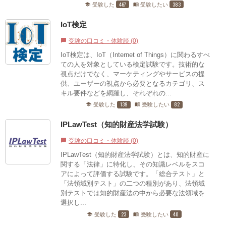
467
383
受験した
受験したい
school
menu_book
IoT検定
受験の口コミ・体験談 (0)
chat_bubble
IoT検定は、IoT（Internet of Things）に関わるすべ
ての人を対象としている検定試験です。技術的な
視点だけでなく、マーケティングやサービスの提
供、ユーザーの視点から必要となるカテゴリ、ス
キル要件などを網羅し、それぞれの...
139
82
受験した
受験したい
school
menu_book
IPLawTest（知的財産法学試験）
受験の口コミ・体験談 (0)
chat_bubble
IPLawTest（知的財産法学試験）とは、知的財産に
関する「法律」に特化し、その知識レベルをスコ
アによって評価する試験です。「総合テスト」と
「法領域別テスト」の二つの種別があり、法領域
別テストでは知的財産法の中から必要な法領域を
選択し...
23
40
受験した
受験したい
school
menu_book