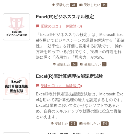
34
14
受験した
受験したい
school
menu_book
Excel(R)ビジネススキル検定
受験の口コミ・体験談 (0)
chat_bubble
「Excel®ビジネススキル検定」は、Microsoft Exc
elを用いてビジネスシーンの課題を解決する「正確
性」「効率性」を評価し認定する試験です。 操作
方法を知っているだけでなく、実務上の課題を解
決に導く「応用力」「思考力」が求め...
14
7
受験した
受験したい
school
menu_book
Excel(R)表計算処理技能認定試験
受験の口コミ・体験談 (0)
chat_bubble
Excel®表計算処理技能認定試験は、Microsoft Exc
elを用いて表計算処理の能力を認定するものです。
Excelは業務において欠かせないソフトであるた
め、自身のスキルアップや就職の際に役立つ資格
といえます。
316
414
受験した
受験したい
school
menu_book