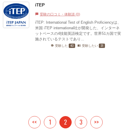
iTEP
受験の口コミ・体験談 (0)
chat_bubble
iTEP: International Test of English Proficiencyは、
米国 iTEP international社が開発した、インターネ
ットベースの4技能英語検定です。世界51カ国で実
施されているテストであり...
43
31
受験した
受験したい
school
menu_book
<<
1
2
3
>>