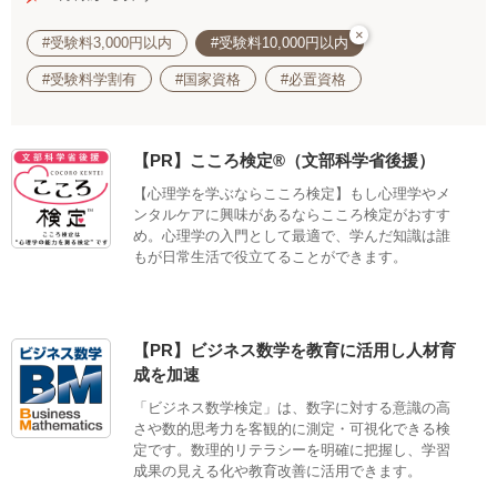
×
#受験料3,000円以内
#受験料10,000円以内
#受験料学割有
#国家資格
#必置資格
【PR】こころ検定®（文部科学省後援）
【心理学を学ぶならこころ検定】もし心理学やメ
ンタルケアに興味があるならこころ検定がおすす
め。心理学の入門として最適で、学んだ知識は誰
もが日常生活で役立てることができます。
【PR】ビジネス数学を教育に活用し人材育
成を加速
「ビジネス数学検定」は、数字に対する意識の高
さや数的思考力を客観的に測定・可視化できる検
定です。数理的リテラシーを明確に把握し、学習
成果の見える化や教育改善に活用できます。