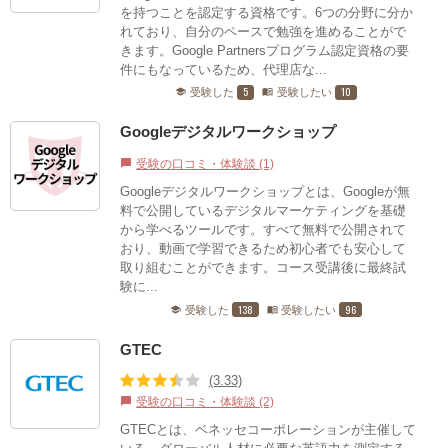
を持つことを認定する資格です。6つの分野に分か
れており、自分のペースで勉強を進めることがで
きます。Google Partnersプログラム認定資格の要
件にもなっているため、代理店な...
5
10
受験した
受験したい
school
menu_book
Googleデジタルワークショップ
受験の口コミ・体験談 (1)
chat_bubble
Googleデジタルワークショップとは、Googleが無
料で公開しているデジタルマーケティングを基礎
から学べるツールです。すべて無料で公開されて
おり、動画で学習できるため初心者でも安心して
取り組むことができます。コース受講後に最終試
験に...
138
96
受験した
受験したい
school
menu_book
GTEC
(3.33)
受験の口コミ・体験談 (2)
chat_bubble
GTECとは、ベネッセコーポレーションが主催して