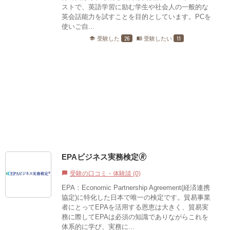
ストで、英語学習に励む学生や社会人の一般的な
英会話能力を試すことを目的としています。PCを
使いご自...
26
11
受験した
受験したい
school
menu_book
EPAビジネス実務検定🄬
受験の口コミ・体験談 (0)
chat_bubble
EPA：Economic Partnership Agreement(経済連携
協定)に特化した日本で唯一の検定です。貿易事業
者にとってEPAを活用する恩恵は大きく、貿易実
務に際してEPAは必須の知識でありながらこれを
体系的に学び、実務に...