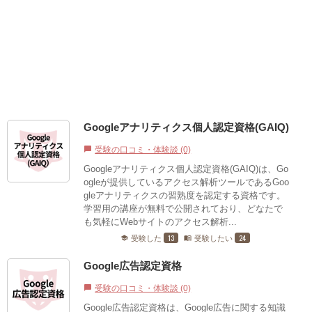
Googleアナリティクス個人認定資格(GAIQ)
受験の口コミ・体験談 (0)
chat_bubble
Googleアナリティクス個人認定資格(GAIQ)は、Go
ogleが提供しているアクセス解析ツールであるGoo
gleアナリティクスの習熟度を認定する資格です。
学習用の講座が無料で公開されており、どなたで
も気軽にWebサイトのアクセス解析...
13
24
受験した
受験したい
school
menu_book
Google広告認定資格
受験の口コミ・体験談 (0)
chat_bubble
Google広告認定資格は、Google広告に関する知識