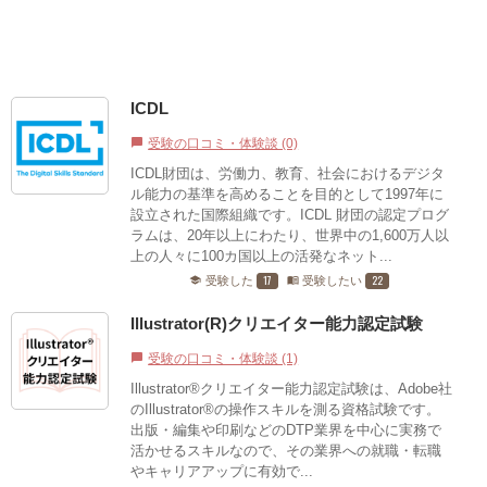
ICDL
受験の口コミ・体験談 (0)
chat_bubble
ICDL財団は、労働力、教育、社会におけるデジタ
ル能力の基準を高めることを目的として1997年に
設立された国際組織です。ICDL 財団の認定プログ
ラムは、20年以上にわたり、世界中の1,600万人以
上の人々に100カ国以上の活発なネット...
17
22
受験した
受験したい
school
menu_book
Illustrator(R)クリエイター能力認定試験
受験の口コミ・体験談 (1)
chat_bubble
Illustrator®クリエイター能力認定試験は、Adobe社
のIllustrator®の操作スキルを測る資格試験です。
出版・編集や印刷などのDTP業界を中心に実務で
活かせるスキルなので、その業界への就職・転職
やキャリアアップに有効で...