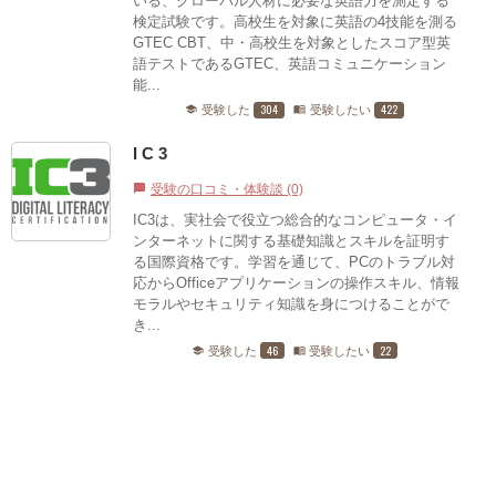
いる、グローバル人材に必要な英語力を測定する
検定試験です。高校生を対象に英語の4技能を測る
GTEC CBT、中・高校生を対象としたスコア型英
語テストであるGTEC、英語コミュニケーション
能...
304
422
受験した
受験したい
school
menu_book
I C 3
受験の口コミ・体験談 (0)
chat_bubble
IC3は、実社会で役立つ総合的なコンピュータ・イ
ンターネットに関する基礎知識とスキルを証明す
る国際資格です。学習を通じて、PCのトラブル対
応からOfficeアプリケーションの操作スキル、情報
モラルやセキュリティ知識を身につけることがで
き...
46
22
受験した
受験したい
school
menu_book