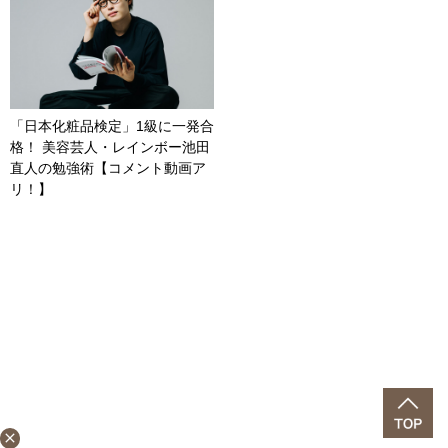
「日本化粧品検定」1級に一発合
格！ 美容芸人・レインボー池田
直人の勉強術【コメント動画ア
リ！】
close