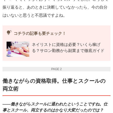
振り返ると、あのときに決断していなかったら、今の自分
はいないと思うと不思議ですよね。
tips_and_updates
コチラの記事も要チェック！
ネイリストに資格は必要？いくら稼げ
る？サロン勤務から副業まで徹底ガイド
PAGE 2
働きながらの資格取得。仕事とスクールの
両立術
――働きながらスクールに通われたということですね。仕
事とスクール、両立するのはかなり大変だったのでは？