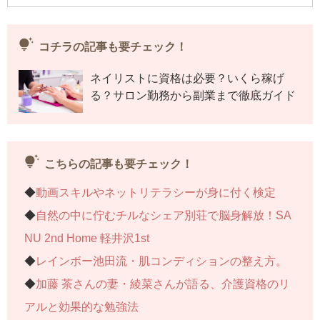
【
「柔道整復師」を取得しコンディショニングトレー
ナーとなった元競輪選手
】
tips_and_updates
コチラの記事も要チェック！
【
クラゲ飼育担当の学芸員に密着。水族館のバックヤ
ネイリストに資格は必要？いくら稼げ
ードをのぞき見！
】
る？サロン勤務から副業まで徹底ガイド
連載記事一覧へ>>
tips_and_updates
こちらの記事も要チェック！
◆
動画スキルやネットリテラシーが身に付く検定
◆
自然の中に佇むチルなシェア別荘で脳身解放！SA
NU 2nd Home 軽井沢1st
◆
レインボー池田流・肌コンディションの整え方。
◆
加藤 茶さんの妻・綾菜さんが語る、介護資格のリ
アルと効果的な勉強法