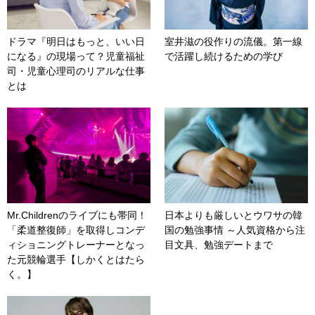
ドラマ『明日はもっと、いい日
室井滋の役作りの流儀。第一線
になる』の現場って？児童福祉
で活躍し続けるための学び
司・児童心理司のリアルな仕事
とは
Mr.Childrenのライブにも帯同！
日本よりも厳しいとウワサの韓
「柔道整復師」を取得しコンデ
国の勉強事情 ～人気資格から注
ィショニングトレーナーとなっ
目文具、勉強デートまで
た元競輪選手【しかくとはたら
く。】