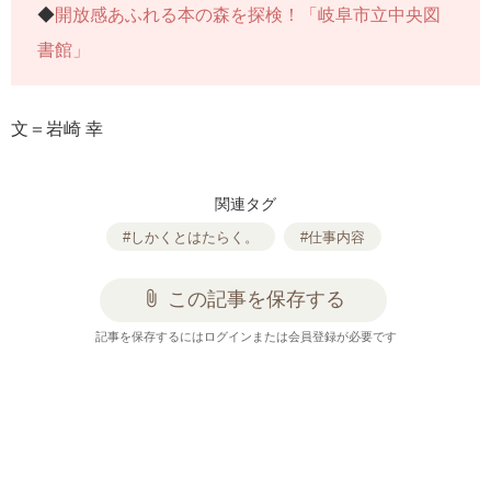
◆
開放感あふれる本の森を探検！「岐阜市立中央図
書館」
文＝岩崎 幸
関連タグ
#しかくとはたらく。
#仕事内容
attach_file
この記事を保存する
記事を保存するにはログインまたは会員登録が必要です