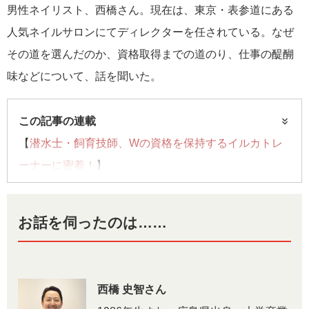
男性ネイリスト、西橋さん。現在は、東京・表参道にある
人気ネイルサロンにてディレクターを任されている。なぜ
その道を選んだのか、資格取得までの道のり、仕事の醍醐
味などについて、話を聞いた。
この記事の連載
【
潜水士・飼育技師、Wの資格を保持するイルカトレ
ーナーに密着！
】
【
「柔道整復師」を取得しコンディショニングトレー
ナーとなった元競輪選手
】
お話を伺ったのは……
【
クラゲ飼育担当の学芸員に密着。水族館のバックヤ
ードをのぞき見！
】
西橋 史智さん
連載記事一覧へ>>