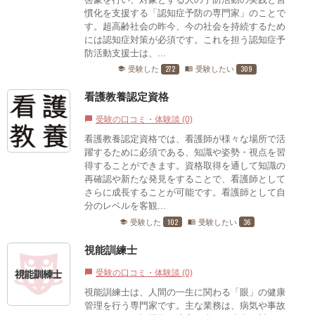
慣化を支援する「認知症予防の専門家」のことで
す。超高齢社会の昨今、今の社会を持続するため
には認知症対策が必須です。これを担う認知症予
防活動支援士は、...
272
309
受験した
受験したい
school
menu_book
看護教養認定資格
受験の口コミ・体験談 (0)
chat_bubble
看護教養認定資格では、看護師が様々な場所で活
躍するために必須である、知識や姿勢・視点を習
得することができます。資格取得を通して知識の
再確認や新たな発見をすることで、看護師として
さらに成長することが可能です。看護師として自
分のレベルを客観...
102
36
受験した
受験したい
school
menu_book
視能訓練士
受験の口コミ・体験談 (0)
chat_bubble
視能訓練士は、人間の一生に関わる「眼」の健康
管理を行う専門家です。主な業務は、病気や事故