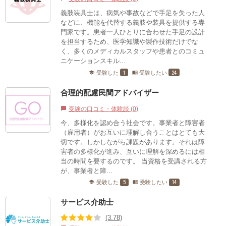
義肢装具士は、病気や事故などで手足を失った人
などに、機能を代替する義肢や装具を提供する専
門家です。患者一人ひとりに合わせた手足の設計
を担当するため、医学知識や製作技術だけでな
く、多くのメディカルスタッフや患者とのコミュ
ニケーションスキル...
1
24
受験した
受験したい
school
menu_book
合理的配慮民間アドバイザー
受験の口コミ・体験談 (0)
chat_bubble
今、多様化を認め合う社会です。事業者と障害者
（雇用者）がお互いに理解し合うことはとても大
切です。しかしながら課題があります。それは障
害者の多様化が進み、互いに理解を深めるには相
当の時間を要するのです。 当資格を受講される方
が、事業者と障...
5
14
受験した
受験したい
school
menu_book
サービス介助士
(3.78)