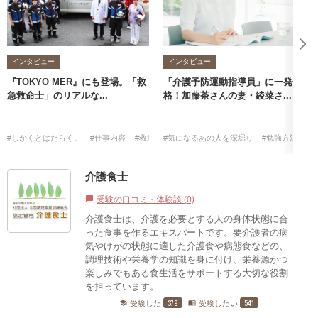
インタビュー
インタビュー
『TOKYO MER』にも登場。「救
「介護予防運動指導員」に一発合
急救命士」のリアルな...
格！加藤茶さんの妻・綾菜さ...
#しかくとはたらく。
#仕事内容
#救急救命士
#気になるあの人を深堀り
#勉強方法
#
介護食士
受験の口コミ・体験談 (0)
chat_bubble
介護食士は、介護を必要とする人の身体状態に合
った食事を作るエキスパートです。要介護者の病
気やけがの状態に適した介護食や病態食などの、
調理技術や栄養学の知識を身に付け、栄養源かつ
楽しみでもある食生活をサポートする大切な役割
を担っています。
379
541
受験した
受験したい
school
menu_book