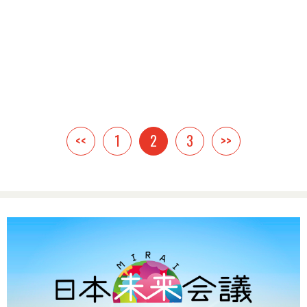
<<
1
2
3
>>