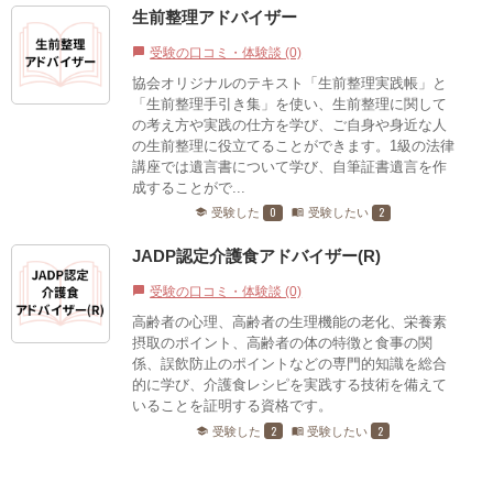
生前整理アドバイザー
受験の口コミ・体験談 (0)
chat_bubble
協会オリジナルのテキスト「生前整理実践帳」と
「生前整理手引き集」を使い、生前整理に関して
の考え方や実践の仕方を学び、ご自身や身近な人
の生前整理に役立てることができます。1級の法律
講座では遺言書について学び、自筆証書遺言を作
成することがで...
0
2
受験した
受験したい
school
menu_book
JADP認定介護食アドバイザー(R)
受験の口コミ・体験談 (0)
chat_bubble
高齢者の心理、高齢者の生理機能の老化、栄養素
摂取のポイント、高齢者の体の特徴と食事の関
係、誤飲防止のポイントなどの専門的知識を総合
的に学び、介護食レシピを実践する技術を備えて
いることを証明する資格です。
2
2
受験した
受験したい
school
menu_book