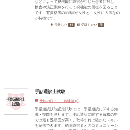
などによって視機能に障害が生じた患者に対し、
検査や矯正訓練を行って視機能の回復を図ること
です。有資格者の約9割が女性と、女性に人気なの
が特徴です。
66
75
受験した
受験したい
school
menu_book
手話通訳士試験
受験の口コミ・体験談 (0)
chat_bubble
手話通訳技能認定試験では、手話通訳に関する知
識・技能を測ります。手話通訳に関する資格の中
では最も難易度が高く、取得すれば確かなスキル
を証明できます。聴覚障害者とのコミュニケーシ