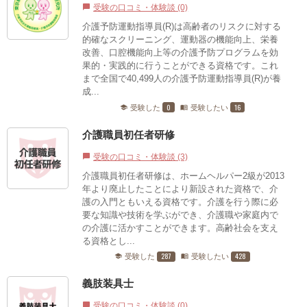
受験の口コミ・体験談 (0)
chat_bubble
介護予防運動指導員(R)は高齢者のリスクに対する
的確なスクリーニング、運動器の機能向上、栄養
改善、口腔機能向上等の介護予防プログラムを効
果的・実践的に行うことができる資格です。これ
まで全国で40,499人の介護予防運動指導員(R)が養
成...
0
16
受験した
受験したい
school
menu_book
介護職員初任者研修
受験の口コミ・体験談 (3)
chat_bubble
介護職員初任者研修は、ホームヘルパー2級が2013
年より廃止したことにより新設された資格で、介
護の入門ともいえる資格です。介護を行う際に必
要な知識や技術を学ぶができ、介護職や家庭内で
の介護に活かすことができます。高齢社会を支え
る資格とし...
287
428
受験した
受験したい
school
menu_book
義肢装具士
受験の口コミ・体験談 (0)
chat_bubble