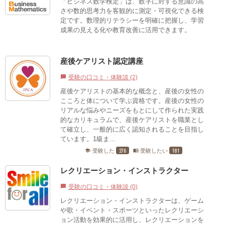
「ビジネス数学検定」は、数字に対する意識の高
さや数的思考力を客観的に測定・可視化できる検
定です。数理的リテラシーを明確に把握し、学習
成果の見える化や教育改善に活用できます。
産後ケアリスト認定講座
受験の口コミ・体験談 (2)
chat_bubble
産後ケアリストの基本的な概念と、産後の女性の
こころと体について学ぶ資格です。産後の女性の
リアルな悩みやニーズをもとにして作られた実践
的なカリキュラムで、産後ケアリストを職業とし
て確立し、一般的に広く認知されることを目指し
ています。1級ま...
276
181
受験した
受験したい
school
menu_book
レクリエーション・インストラクター
受験の口コミ・体験談 (0)
chat_bubble
レクリエーション・インストラクターは、ゲーム
や歌・イベント・スポーツといったレクリエーシ
ョン活動を効果的に活用し、レクリエーションを