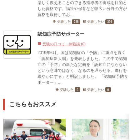
楽しく教えることのできる指導者の養成を目的と
した資格です。福祉や保育など幅広い分野の方が
資格を取得してお...
236
334
受験した
受験したい
school
menu_book
認知症予防サポーター
受験の口コミ・体験談 (0)
chat_bubble
2019年6月、国は認知症の「予防」に重点を置く
「認知症新大綱」を発表しました。この中で認知
症の「予防」の新たな定義を「認知症にならない
という意味ではなく、なるのを遅らせる、進行を
緩やかにする」と明記しました。 「認知症予防サ
ポーター」...
0
0
受験した
受験したい
school
menu_book
こちらもおススメ