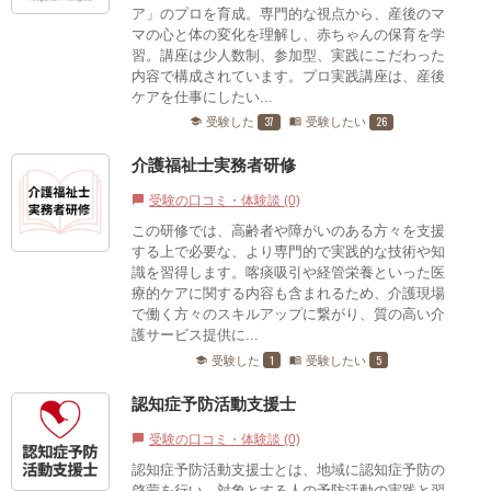
ア」のプロを育成。専門的な視点から、産後のマ
マの心と体の変化を理解し、赤ちゃんの保育を学
習。講座は少人数制、参加型、実践にこだわった
内容で構成されています。プロ実践講座は、産後
ケアを仕事にしたい...
37
26
受験した
受験したい
school
menu_book
介護福祉士実務者研修
受験の口コミ・体験談 (0)
chat_bubble
この研修では、高齢者や障がいのある方々を支援
する上で必要な、より専門的で実践的な技術や知
識を習得します。喀痰吸引や経管栄養といった医
療的ケアに関する内容も含まれるため、介護現場
で働く方々のスキルアップに繋がり、質の高い介
護サービス提供に...
1
5
受験した
受験したい
school
menu_book
認知症予防活動支援士
受験の口コミ・体験談 (0)
chat_bubble
認知症予防活動支援士とは、地域に認知症予防の
啓蒙を行い、対象とする人の予防活動の実践と習