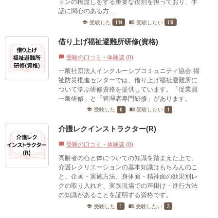
ョンの橋渡しをする重要な役割を担っており、手
話に関心のある方...
134
137
受験した
受験したい
school
menu_book
借り上げ福祉避難所研修(資格)
受験の口コミ・体験談 (0)
chat_bubble
一般社団法人インクルーシブコミュニティ協会 福
祉防災推進センターでは、借り上げ福祉避難所に
ついて学ぶ研修資格を提供しています。「従業員
一般研修」と「管理者専門研修」があります。
0
1
受験した
受験したい
school
menu_book
介護レクインストラクター(R)
受験の口コミ・体験談 (0)
chat_bubble
高齢者の心と体についての知識を踏まえた上で、
介護レクリエーションの基本知識はもちろんのこ
と、企画・実施方法、身体面・精神面の効果別レ
クの取り入れ方、実践現場での声掛け・進行方法
の知識があることを証明する資格です。
1
3
受験した
受験したい
school
menu_book