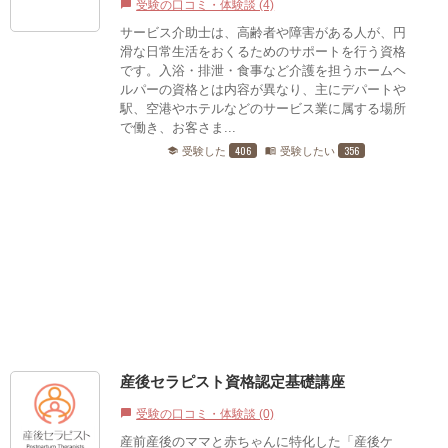
受験の口コミ・体験談 (4)
chat_bubble
サービス介助士は、高齢者や障害がある人が、円
滑な日常生活をおくるためのサポートを行う資格
です。入浴・排泄・食事など介護を担うホームヘ
ルパーの資格とは内容が異なり、主にデパートや
駅、空港やホテルなどのサービス業に属する場所
で働き、お客さま...
406
356
受験した
受験したい
school
menu_book
産後セラピスト資格認定基礎講座
受験の口コミ・体験談 (0)
chat_bubble
産前産後のママと赤ちゃんに特化した「産後ケ