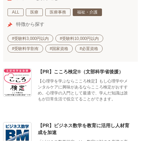
ALL
医療
医療事務
福祉・介護
特徴から探す
#受験料3,000円以内
#受験料10,000円以内
#受験料学割有
#国家資格
#必置資格
【PR】こころ検定®（文部科学省後援）
【心理学を学ぶならこころ検定】もし心理学やメ
ンタルケアに興味があるならこころ検定がおすす
め。心理学の入門として最適で、学んだ知識は誰
もが日常生活で役立てることができます。
【PR】ビジネス数学を教育に活用し人材育
成を加速