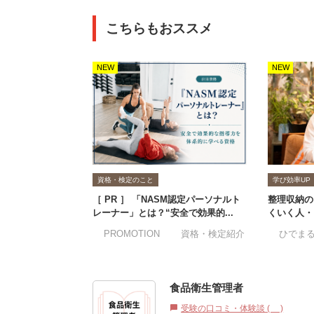
こちらもおススメ
NEW
NEW
資格・検定のこと
学び効率UP
［ PR ］ 「NASM認定パーソナルト
整理収納の
レーナー」とは？“安全で効果的...
くいく人・
#PROMOTION
#資格・検定紹介
#ひでま
食品衛生管理者
受験の口コミ・体験談 (1)
chat_bubble