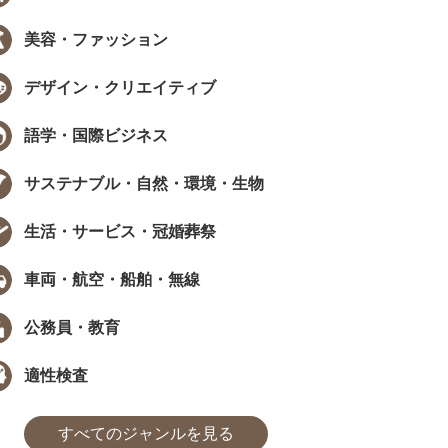
美容・ファッション
デザイン・クリエイティブ
EW
NEW
語学・国際ビジネス
サステナブル・自然・環境・生物
生活・サービス・冠婚葬祭
データで見る資格・検定
インタビュー
車両・航空・船舶・無線
職で資格は武器になる？採用担当
［ PR ］ 時間が限られていても、学
405人に聞いた、資格...
び方は工夫できる。福田萌さんに学..
公務員・教育
た
まなびインサイト
#モチベーション
#採用担当者に聞いた
#アンケート
#勉強方法
#PROMOTION
#モチベーション
#気になるあの
#アンケ
適性検査
すべてのジャンルを見る