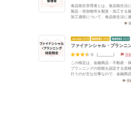
食品衛生管理者とは、食品衛生法
製品・添加物等を製造・加工する
加工過程について、食品衛生法に違
school
2026
RANKING
2026
RANKING
2025
AWARD
ファイナンシャル・プランニン
(3.69)
受
chat_bubble
この検定は、金融商品・不動産・
プランニングの技能を認定する資
行うのが主な仕事なので、金融商品
受
school