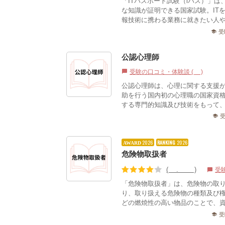
「ITパスポート試験（iパス）」
な知識が証明できる国家試験。ITを
報技術に携わる業務に就きたい人や、
受
school
公認心理師
受験の口コミ・体験談 (2)
chat_bubble
公認心理師は、心理に関する支援
助を行う国内初の心理職の国家資
する専門的知識及び技術をもって
school
2026
RANKING
2026
AWARD
危険物取扱者
(3.76)
受
chat_bubble
「危険物取扱者」は、危険物の取
り、取り扱える危険物の種類及び
どの燃焼性の高い物品のことで、資
受
school