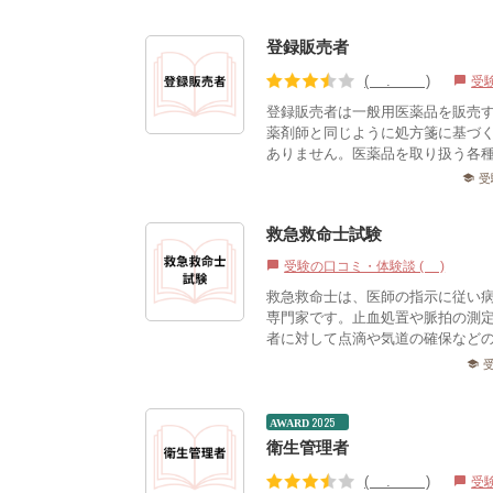
登録販売者
(3.40)
受
chat_bubble
登録販売者は一般用医薬品を販売
薬剤師と同じように処方箋に基づ
ありません。医薬品を取り扱う各種
受
school
救急救命士試験
受験の口コミ・体験談 (0)
chat_bubble
救急救命士は、医師の指示に従い
専門家です。止血処置や脈拍の測
者に対して点滴や気道の確保などの
school
2025
AWARD
衛生管理者
(3.46)
受
chat_bubble