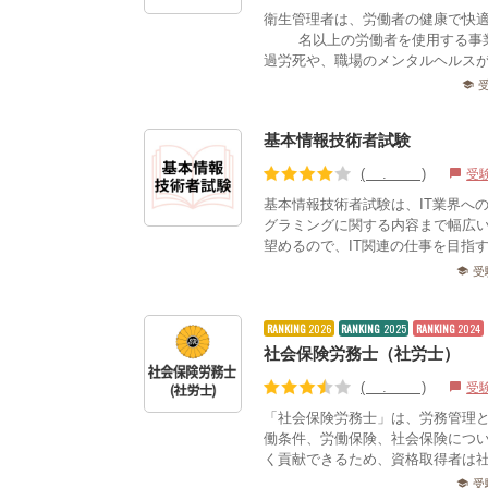
衛生管理者は、労働者の健康で快
50名以上の労働者を使用する事
過労死や、職場のメンタルヘルスが
school
基本情報技術者試験
(3.83)
受
chat_bubble
基本情報技術者試験は、IT業界へ
グラミングに関する内容まで幅広い
望めるので、IT関連の仕事を目指す
受
school
RANKING
2026
RANKING
2025
RANKING
2024
社会保険労務士（社労士）
(3.40)
受
chat_bubble
「社会保険労務士」は、労務管理
働条件、労働保険、社会保険につ
く貢献できるため、資格取得者は社
受
school