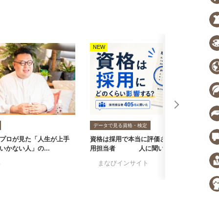
NEW
N
データで見る資格・検定
プロが見た「人生が上手
資格は採用で本当に評価される？採
転
いかない人」の...
用担当者405人に聞いた...
者
る
#まなびインサイト
#採用担当者に聞い
#