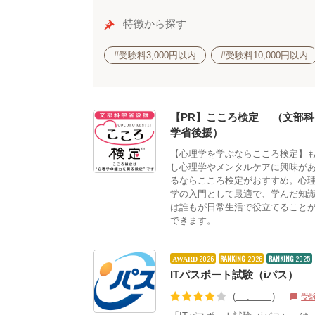
特徴から探す
#受験料3,000円以内
#受験料10,000円以内
【PR】こころ検定®（文部科
学省後援）
【心理学を学ぶならこころ検定】
し心理学やメンタルケアに興味が
るならこころ検定がおすすめ。心
学の入門として最適で、学んだ知
は誰もが日常生活で役立てること
できます。
2026
RANKING
2026
RANKING
2025
AWARD
ITパスポート試験（iパス）
(4.04)
受
chat_bubble