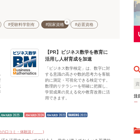
×
#受験料学割有
#国家資格
#必置資格
【PR】ビジネス数学を教育に
活用し人材育成を加速
も
「ビジネス数学検定」は、数字に対
あ
する意識の高さや数的思考力を客観
理
的に測定・可視化できる検定です。
識
数理的リテラシーを明確に把握し、
が
学習成果の見える化や教育改善に活
注
用できます。
ー
2025
2024
2023
RANKING
2023
AWARD
AWARD
AWARD
験の口コミ・体験談 (21)