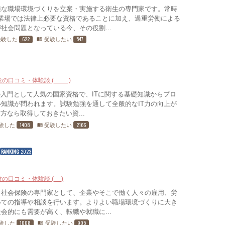
適な職場環境づくりを立案・実施する衛生の専門家です。常時
業場では法律上必要な資格であることに加え、過重労働による
社会問題となっている今、その役割...
622
547
受験した
受験したい
menu_book
験の口コミ・体験談 (11)
の入門として人気の国家資格で、ITに関する基礎知識からプロ
知識が問われます。試験勉強を通して全般的なIT力の向上が
方なら取得しておきたい資...
1408
2166
験した
受験したい
menu_book
RANKING
2023
験の口コミ・体験談 (4)
と社会保険の専門家として、企業やそこで働く人々の雇用、労
いての指導や相談を行います。よりよい職場環境づくりに大き
会的にも需要が高く、転職や就職に...
1008
905
験した
受験したい
menu_book