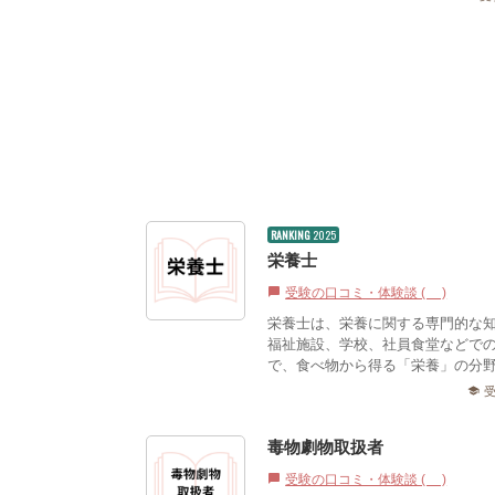
RANKING
2025
栄養士
受験の口コミ・体験談 (0)
chat_bubble
栄養士は、栄養に関する専門的な
福祉施設、学校、社員食堂などで
で、食べ物から得る「栄養」の分
school
毒物劇物取扱者
受験の口コミ・体験談 (2)
chat_bubble