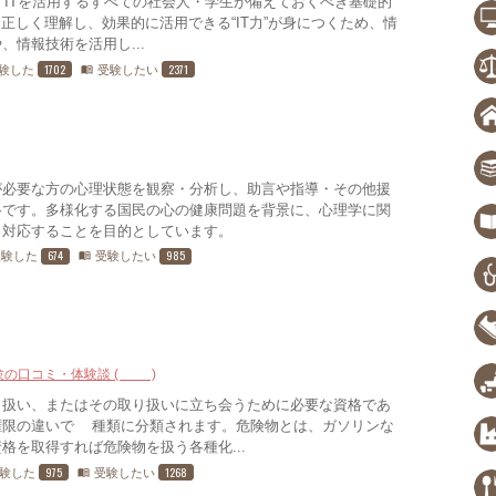
は、ITを活用するすべての社会人・学生が備えておくべき基礎的
正しく理解し、効果的に活用できる“IT力”が身につくため、情
情報技術を活用し...
1702
2371
験した
受験したい
menu_book
が必要な方の心理状態を観察・分析し、助言や指導・その他援
格です。多様化する国民の心の健康問題を背景に、心理学に関
、対応することを目的としています。
674
985
受験した
受験したい
menu_book
験の口コミ・体験談 (15)
り扱い、またはその取り扱いに立ち会うために必要な資格であ
権限の違いで3種類に分類されます。危険物とは、ガソリンな
格を取得すれば危険物を扱う各種化...
975
1268
験した
受験したい
menu_book