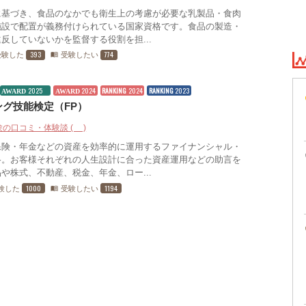
に基づき、食品のなかでも衛生上の考慮が必要な乳製品・食肉
施設で配置が義務付けられている国家資格です。食品の製造・
反していないかを監督する役割を担...
393
774
受験した
受験したい
menu_book
2025
2024
RANKING
2024
RANKING
2023
AWARD
AWARD
グ技能検定（FP）
験の口コミ・体験談 (9)
保険・年金などの資産を効率的に運用するファイナンシャル・
格。お客様それぞれの人生設計に合った資産運用などの助言を
や株式、不動産、税金、年金、ロー...
1000
1194
験した
受験したい
menu_book