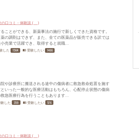
験の口コミ・体験談 (9)
することができる、新薬事法の施行で新しくできた資格です。
く薬の調剤はできず、また、全ての医薬品が販売できる訳では
小売業で活躍でき、取得すると就職...
1564
1466
験した
受験したい
menu_book
病院や診療所に搬送される途中の傷病者に救急救命処置を施す
定といった一般的な医療活動はもちろん、心配停止状態の傷病
救急医療行為を行うこともあります...
359
576
受験した
受験したい
menu_book
験の口コミ・体験談 (7)