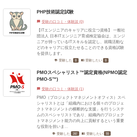
PHP技術認定試験
受験の口コミ・体験談 (0)
chat_bubble
【ITエンジニアのキャリアに役立つ資格】 一般社
団法人 日本ITエンジニア育成検定協会は、エンジ
ニアが持っているITスキルを認定し、就職活動な
どのキャリアに役立たせることのできる資格試験
を提供します。
0
0
受験した
受験したい
school
menu_book
PMOスペシャリスト™認定資格(NPMO認定
PMO-S™)
受験の口コミ・体験談 (1)
chat_bubble
PMO（プロジェクトマネジメントオフィス）スペ
シャリストとは「組織内における個々のプロジェ
クトマネジメントの横断的な支援」を行うシステ
ムのスペシャリストであり、組織内のプロジェク
トマネジメント能力の向上に貢献するという重要
な役割を担いま...
287
55
受験した
受験したい
school
menu_book