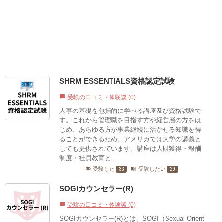
SHRM ESSENTIALS資格認定試験
受験の口コミ・体験談 (0)
chat_bubble
人事の基礎を包括的に学べる講座及び資格試験で
す。これから管理職を目指す方や経営層の方をは
じめ、あらゆる方が事業継続に活かせる知識を得
ることができるため、アメリカでは大学の講義と
しても提供されています。講座は人財獲得・報酬
制度・社員教育と...
33
29
受験した
受験したい
school
menu_book
SOGIカウンセラー(R)
受験の口コミ・体験談 (0)
chat_bubble
SOGIカウンセラー(R)とは、SOGI（Sexual Orient