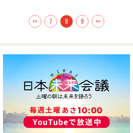
<<
7
8
9
>>