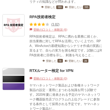
リティの知識などが問われます。
189
195
受験した
受験したい
school
menu_book
RPA技術者検定
(3.82)
受験の口コミ・体験談 (6)
chat_bubble
RPA技術者検定は、RPAに携わる業務に就くか、
担当業務に対してRPAを活用していく上での、RP
A、WinActorの基礎知識からシナリオ作成の実践に
至るまで、自らの実力を測る検定です。試験にはR
PA技術者に目標を示し、刺激を与えること...
79
29
受験した
受験したい
school
menu_book
RTXルーター検定 for VPN
受験の口コミ・体験談 (0)
chat_bubble
ヤマハネットワーク製品および各種ネットワーク
製品の設定・運用にまつわる知識を問う試験で
す。2020年夏に発表される予定のヤマハネットワ
ーク機器販売店プログラムの上位グレードに参加
する条件として採用される予定です。ヤマハネッ
トワーク製品だ...