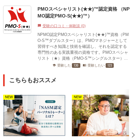
PMOスペシャリスト(★★)™認定資格 （NP
MO認定PMO-S(★★)™）
受験の口コミ・体験談 (0)
chat_bubble
NPMO認定PMOスペシャリスト(★★)™資格（PM
O-S™ダブルスター）は、PMOマネジャーとして
習得すべき知識と技術を確認し、それを認定する
専門性のある実践重視の資格です。PMOスペシャ
リスト（★）資格（PMO-S™シングルスター）...
130
123
受験した
受験したい
school
menu_book
こちらもおススメ
NEW
NEW