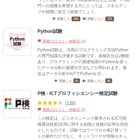
門への就職を希望する方にとっては、スキルアッ
プや就職に役立つ資格でしょう。
240
329
受験した
受験したい
school
menu_book
Python試験
受験の口コミ・体験談 (2)
chat_bubble
Python試験は、汎用のプログラミング言語Python
の専門知識を評価する試験です。資格区分は2種類
あり、プログラミングの基礎知識やPythonを使っ
たデータ分析の基礎や方法などが問われます。最
近はデータ分析やIoTでPythonを活...
41
65
受験した
受験したい
school
menu_book
P検 - ICTプロフィシエンシー検定試験
(3.80)
受験の口コミ・体験談 (5)
chat_bubble
この検定は、ビジネスシーンで要求されるICT(情
報通信技術)活用に関する知識と技能の証明を目的
としたものです。試験ではワープロや表計算ソフ
トの操作だけでなく、ネットワークや情報セキュ