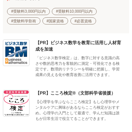
#受験料3,000円以内
#受験料10,000円以内
#受験料学割有
#国家資格
#必置資格
【PR】ビジネス数学を教育に活用し人材育
成を加速
「ビジネス数学検定」は、数字に対する意識の高
さや数的思考力を客観的に測定・可視化できる検
定です。数理的リテラシーを明確に把握し、学習
成果の見える化や教育改善に活用できます。
【PR】こころ検定®（文部科学省後援）
【心理学を学ぶならこころ検定】もし心理学やメ
ンタルケアに興味があるならこころ検定がおすす
め。心理学の入門として最適で、学んだ知識は誰
もが日常生活で役立てることができます。