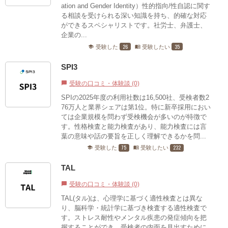
ation and Gender Identity）性的指向/性自認に関す
る相談を受けられる深い知識を持ち、的確な対応
ができるスペシャリストです。社労士、弁護士、
企業の...
26
35
受験した
受験したい
school
menu_book
SPI3
受験の口コミ・体験談 (0)
chat_bubble
SPIの2025年度の利用社数は16,500社、受検者数2
76万人と業界シェアは第1位。特に新卒採用におい
ては企業規模を問わず受検機会が多いのが特徴で
す。性格検査と能力検査があり、能力検査には言
葉の意味や話の要旨を正しく理解できるかを問...
75
232
受験した
受験したい
school
menu_book
TAL
受験の口コミ・体験談 (0)
chat_bubble
TAL(タル)は、心理学に基づく適性検査とは異な
り、脳科学・統計学に基づき検査する適性検査で
す。ストレス耐性やメンタル疾患の発症傾向を把
握することができ、受検者の内面を見出すために