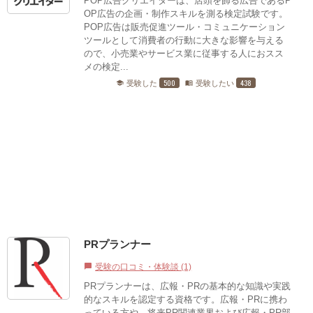
POP広告クリエイターは、店頭を飾る広告であるP
OP広告の企画・制作スキルを測る検定試験です。
POP広告は販売促進ツール・コミュニケーション
ツールとして消費者の行動に大きな影響を与える
ので、小売業やサービス業に従事する人におスス
メの検定...
500
438
受験した
受験したい
school
menu_book
PRプランナー
受験の口コミ・体験談 (1)
chat_bubble
PRプランナーは、広報・PRの基本的な知識や実践
的なスキルを認定する資格です。広報・PRに携わ
っている方や、将来PR関連業界および広報・PR部