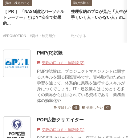
資格・検定のこと
学び効率UP
［ PR ］ 「NASM認定パーソナル
整理収納のプロが見た「人生が上
トレーナー」とは？“安全で効果
手くいく人・いかない人」の...
的...
#PROMOTION
#資格・検定紹介
#ひでまる
PMP(R)試験
受験の口コミ・体験談 (2)
chat_bubble
PMP®試験は、プロジェクトマネジメントに関す
るスキルを測る国際資格です。資格取得のための
学習を通じて、体系的に業務を遂行するスキルが
身につくでしょう。IT・建設業をはじめとする多
くの業界から注目されている資格であり、業務自
体の効率化や...
48
47
受験した
受験したい
school
menu_book
POP広告クリエイター
受験の口コミ・体験談 (1)
chat_bubble