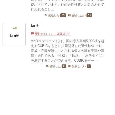
使用されています。他の適性検査と組み合わせて
行われること...
45
53
受験した
受験したい
school
menu_book
tanθ
受験の口コミ・体験談 (0)
chat_bubble
tanθ(タンジェント)は、国内導入実績5,000社を超
えるCUBICをもとに共同開発した適性検査です。
育成・克服が難しいとされる個人の潜在意識や資
質・適性である 「性格」「欲求」「思考タイプ」
を測定することができます。CUBICをベー...
8
7
受験した
受験したい
school
menu_book