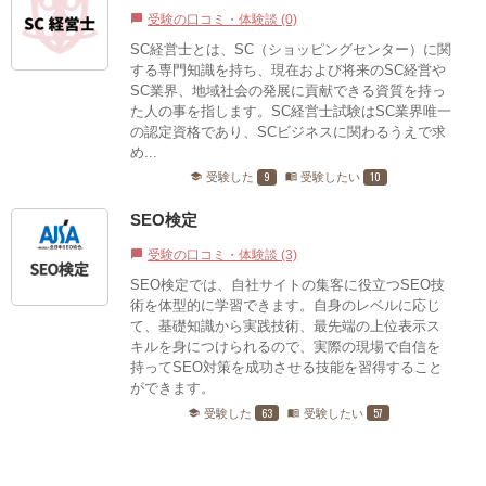
受験の口コミ・体験談 (0)
chat_bubble
SC経営士とは、SC（ショッピングセンター）に関
する専門知識を持ち、現在および将来のSC経営や
SC業界、地域社会の発展に貢献できる資質を持っ
た人の事を指します。SC経営士試験はSC業界唯一
の認定資格であり、SCビジネスに関わるうえで求
め...
9
10
受験した
受験したい
school
menu_book
SEO検定
受験の口コミ・体験談 (3)
chat_bubble
SEO検定では、自社サイトの集客に役立つSEO技
術を体型的に学習できます。自身のレベルに応じ
て、基礎知識から実践技術、最先端の上位表示ス
キルを身につけられるので、実際の現場で自信を
持ってSEO対策を成功させる技能を習得すること
ができます。
63
57
受験した
受験したい
school
menu_book