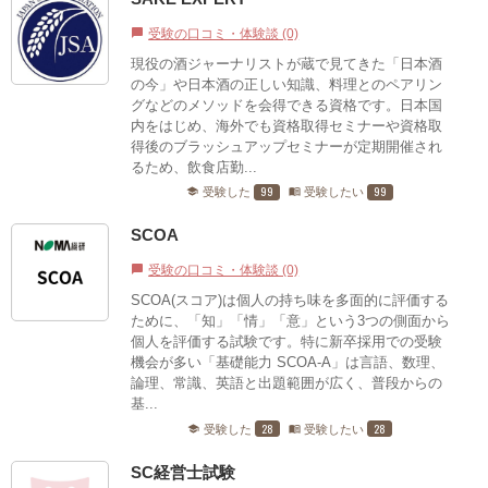
受験の口コミ・体験談 (0)
chat_bubble
現役の酒ジャーナリストが蔵で見てきた「日本酒
の今」や日本酒の正しい知識、料理とのペアリン
グなどのメソッドを会得できる資格です。日本国
内をはじめ、海外でも資格取得セミナーや資格取
得後のブラッシュアップセミナーが定期開催され
るため、飲食店勤...
99
99
受験した
受験したい
school
menu_book
SCOA
受験の口コミ・体験談 (0)
chat_bubble
SCOA(スコア)は個人の持ち味を多面的に評価する
ために、「知」「情」「意」という3つの側面から
個人を評価する試験です。特に新卒採用での受験
機会が多い「基礎能力 SCOA-A」は言語、数理、
論理、常識、英語と出題範囲が広く、普段からの
基...
28
28
受験した
受験したい
school
menu_book
SC経営士試験