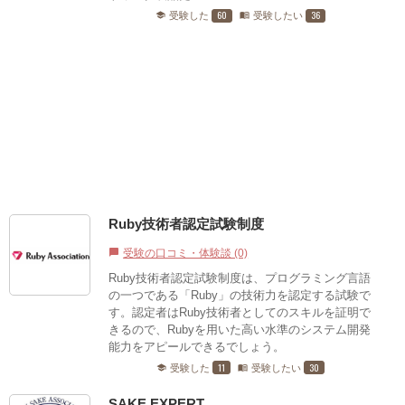
60
36
受験した
受験したい
school
menu_book
Ruby技術者認定試験制度
受験の口コミ・体験談 (0)
chat_bubble
Ruby技術者認定試験制度は、プログラミング言語
の一つである「Ruby」の技術力を認定する試験で
す。認定者はRuby技術者としてのスキルを証明で
きるので、Rubyを用いた高い水準のシステム開発
能力をアピールできるでしょう。
11
30
受験した
受験したい
school
menu_book
SAKE EXPERT