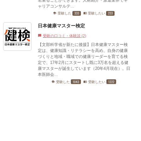
名乗ることができます。人材紹介・派遣業界でキ
ャリアコンサルテ...
333
233
受験した
受験したい
school
menu_book
日本健康マスター検定
受験の口コミ・体験談 (2)
chat_bubble
【文部科学省が新たに後援】日本健康マスター検
定は、健康知識・リテラシーを高め、自身の健康
づくりと地域・職域での健康リーダーを育てる検
定で、17年2月にスタートし既に3万名を超える健
康マスターが誕生しています（20年4月現在）。日
本医師会...
1043
1222
受験した
受験したい
school
menu_book