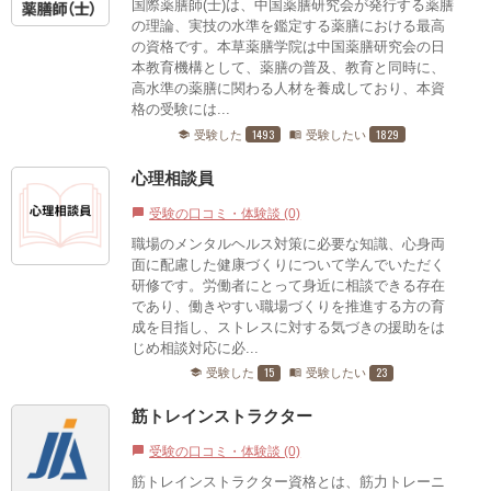
国際薬膳師(士)は、中国薬膳研究会が発行する薬膳
の理論、実技の水準を鑑定する薬膳における最高
の資格です。本草薬膳学院は中国薬膳研究会の日
本教育機構として、薬膳の普及、教育と同時に、
高水準の薬膳に関わる人材を養成しており、本資
格の受験には...
1493
1829
受験した
受験したい
school
menu_book
心理相談員
受験の口コミ・体験談 (0)
chat_bubble
職場のメンタルヘルス対策に必要な知識、心身両
面に配慮した健康づくりについて学んでいただく
研修です。労働者にとって身近に相談できる存在
であり、働きやすい職場づくりを推進する方の育
成を目指し、ストレスに対する気づきの援助をは
じめ相談対応に必...
15
23
受験した
受験したい
school
menu_book
筋トレインストラクター
受験の口コミ・体験談 (0)
chat_bubble
筋トレインストラクター資格とは、筋力トレーニ