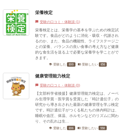
栄養検定
受験の口コミ・体験談 (1)
chat_bubble
栄養検定とは、栄養学の基本を学ぶための検定試
験です。食品がどのように消化・吸収・代謝され
るのか、また、食品の機能性、ライフステージご
との栄養、バランスの良い食事の考え方など健康
的な食生活を送る上で必要な栄養学を学ことがで
きます。
699
656
受験した
受験したい
school
menu_book
健康管理能力検定
受験の口コミ・体験談 (0)
chat_bubble
【文部科学省後援】健康管理能力検定は、ノーベ
ル生理学賞・医学賞を受賞した「時計遺伝子」の
研究から導き出された最新の健康管理を学ぶ検定
です。時計遺伝子がつくる私たちの体内時計は、
睡眠や血圧、体温、ホルモンなどのリズムに関わ
り、その乱れは生...
696
558
受験した
受験したい
school
menu_book