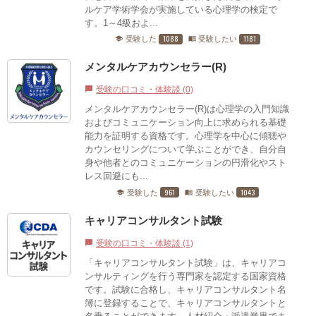
ルケア学術学会が実施している心理学の検定で
す。1～4級およ...
1088
1181
受験した
受験したい
school
menu_book
メンタルケアカウンセラー(R)
受験の口コミ・体験談 (0)
chat_bubble
メンタルケアカウンセラー(R)は心理学の入門知識
およびコミュニケーション向上に求められる基礎
能力を証明する資格です。心理学を中心に傾聴や
カウンセリングについて学ぶことができ、自分自
身や他者とのコミュニケーションの円滑化やスト
レス回避にも...
961
1043
受験した
受験したい
school
menu_book
キャリアコンサルタント試験
受験の口コミ・体験談 (1)
chat_bubble
「キャリアコンサルタント試験」は、キャリアコ
ンサルティングを行う専門家を認定する国家資格
です。試験に合格し、キャリアコンサルタント名
簿に登録することで、キャリアコンサルタントと