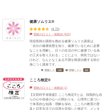
健康ソムリエ®
(4.72)
受験の口コミ・体験談 (925)
chat_bubble
現役医師が講師を務める健康ソムリエ講座は、
「自分の健康状態を知り、健康でいるために必要
なことを理解し、日々の生活の中に健康でいる為
の工夫を取り入れる」ことにより、病気ではない
けれど、なんとなくある不調を根源治癒する術が
身につく講座です。...
1387
618
受験した
受験したい
school
menu_book
こころ検定®
受験の口コミ・体験談 (1)
chat_bubble
【文部科学省後援】こころ検定®とは、段階的な自
らの心や他者の心への関わりを、心理学に基づい
て体系的な知識・理解を深め、こころの教育の普
及と日常生活での活用を目指した検定で、メンタ