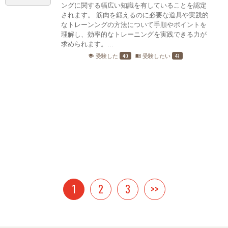
ングに関する幅広い知識を有していることを認定
されます。 筋肉を鍛えるのに必要な道具や実践的
なトレーンングの方法について手順やポイントを
理解し、効率的なトレーニングを実践できる力が
求められます。...
40
47
受験した
受験したい
school
menu_book
1
2
3
>>