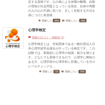
定する資格です。心の病による休職や離職、自殺
の増加が社会問題となっている現在、自身や周囲
の人の心の不調に気づき、正しく対処する方法を
身につけた有資格...
1404
1545
受験した
受験したい
school
menu_book
心理学検定
受験の口コミ・体験談 (2)
chat_bubble
心理学検定とは、学術団体である一般社団法人日
本心理学諸学会連合が行っている検定です。この
試験では、客観的に心理学の知識・能力を測りま
す。どなたでも受検できるので、心理学に興味の
ある方、心理学部や心理学科に所属している方の
レベルチェックな...
725
1195
受験した
受験したい
school
menu_book