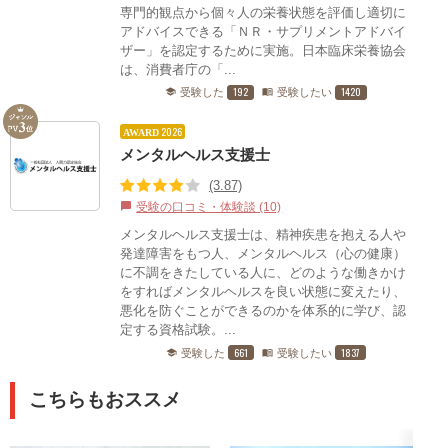
専門的観点から個々人の栄養状態を評価し適切に
アドバイスできる「ＮＲ・サプリメントアドバイ
ザー」を認定するために実施。日本臨床栄養協会
は、消費者庁の「...
192
1420
受験した
受験したい
school
menu_book
2026
AWARD
メンタルヘルス支援士
(3.87)
受験の口コミ・体験談 (10)
chat_bubble
メンタルヘルス支援士は、精神疾患を抱える人や
発達障害をもつ人、メンタルヘルス（心の健康）
に不調をきたしている人に、どのような働きかけ
をすればメンタルヘルスを良い状態に変えたり、
悪化を防ぐことができるのかを体系的に学び、認
定する資格試験。...
661
1837
受験した
受験したい
school
menu_book
こちらもおススメ