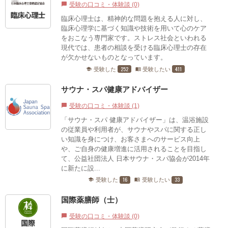
受験の口コミ・体験談 (0)
chat_bubble
臨床心理士は、精神的な問題を抱える人に対し、
臨床心理学に基づく知識や技術を用いて心のケア
をおこなう専門家です。ストレス社会といわれる
現代では、患者の相談を受ける臨床心理士の存在
が欠かせないものとなっています。
252
411
受験した
受験したい
school
menu_book
サウナ・スパ健康アドバイザー
受験の口コミ・体験談 (1)
chat_bubble
「サウナ・スパ 健康アドバイザー」は、温浴施設
の従業員や利用者が、サウナやスパに関する正し
い知識を身につけ、お客さまへのサービス向上
や、ご自身の健康増進に活用されることを目指し
て、公益社団法人 日本サウナ・スパ協会が2014年
に新たに設...
16
33
受験した
受験したい
school
menu_book
国際薬膳師（士）
受験の口コミ・体験談 (0)
chat_bubble