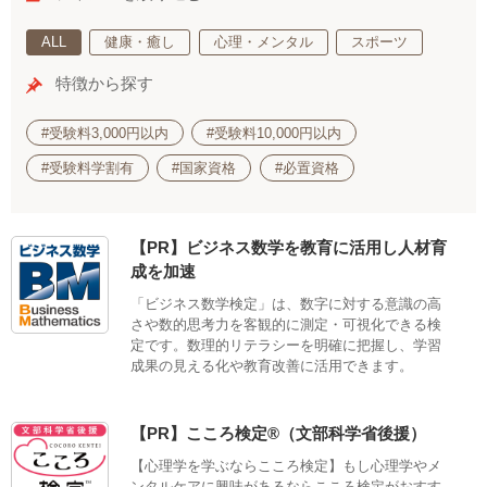
ALL
健康・癒し
心理・メンタル
スポーツ
特徴から探す
#受験料3,000円以内
#受験料10,000円以内
#受験料学割有
#国家資格
#必置資格
【PR】ビジネス数学を教育に活用し人材育
成を加速
「ビジネス数学検定」は、数字に対する意識の高
さや数的思考力を客観的に測定・可視化できる検
定です。数理的リテラシーを明確に把握し、学習
成果の見える化や教育改善に活用できます。
【PR】こころ検定®（文部科学省後援）
【心理学を学ぶならこころ検定】もし心理学やメ
ンタルケアに興味があるならこころ検定がおすす