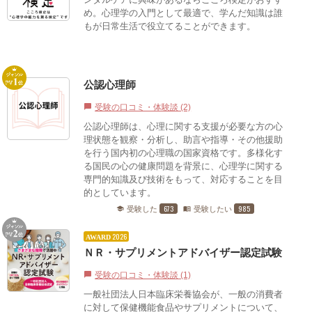
め。心理学の入門として最適で、学んだ知識は誰
もが日常生活で役立てることができます。
公認心理師
受験の口コミ・体験談 (2)
chat_bubble
公認心理師は、心理に関する支援が必要な方の心
理状態を観察・分析し、助言や指導・その他援助
を行う国内初の心理職の国家資格です。多様化す
る国民の心の健康問題を背景に、心理学に関する
専門的知識及び技術をもって、対応することを目
的としています。
673
985
受験した
受験したい
school
menu_book
2026
AWARD
ＮＲ・サプリメントアドバイザー認定試験
受験の口コミ・体験談 (1)
chat_bubble
一般社団法人日本臨床栄養協会が、一般の消費者
に対して保健機能食品やサプリメントについて、