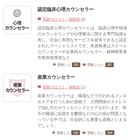
認定臨床心理カウンセラー
受験の口コミ・体験談 (0)
chat_bubble
認定臨床心理カウンセラーとは、臨床心理学領域
のカウンセリングや心理療法に関する専門知識を
有し、社会に有用なサービスを提供できると認定
されたスペシャリストです。有資格者はスクール
カウンセラーや企業内カウンセラー、精神障害者
作業所指導員など...
207
307
受験した
受験したい
school
menu_book
産業カウンセラー
受験の口コミ・体験談 (2)
chat_bubble
産業カウンセラーは、職場などで行われるメンタ
ルケアを行うための資格で、人間関係やストレス
で悩む方のカウンセリングとケアを行います。昨
今の職場に起因する鬱病などの心の病が問題とな
っている中では、社会的にも重要な資格といえる
でしょう。
296
208
受験した
受験したい
school
menu_book