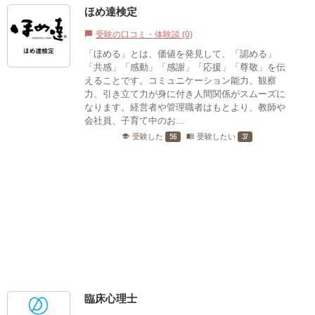
ほめ達検定
受験の口コミ・体験談 (0)
chat_bubble
「ほめる」とは、価値を発見して、「認める」
「共感」「感動」「感謝」「応援」「尊敬」を伝
えることです。コミュニケーション能力、観察
力、引き立て力が身に付き人間関係がスムーズに
なります。経営者や管理職者はもとより、教師や
会社員、子育て中のお...
56
37
受験した
受験したい
school
menu_book
臨床心理士