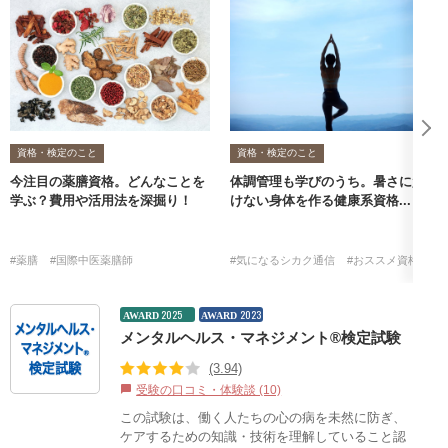
資格・検定のこと
資格・検定のこと
今注目の薬膳資格。どんなことを
体調管理も学びのうち。暑さに負
学ぶ？費用や活用法を深掘り！
けない身体を作る健康系資格...
#薬膳
#国際中医薬膳師
#気になるシカク通信
#おススメ資格・検
2025
2023
AWARD
AWARD
メンタルヘルス・マネジメント®検定試験
(3.94)
受験の口コミ・体験談 (10)
chat_bubble
この試験は、働く人たちの心の病を未然に防ぎ、
ケアするための知識・技術を理解していること認