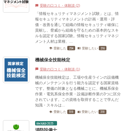
受験の口コミ・体験談 (2)
chat_bubble
「情報セキュリティマネジメント試験」とは、情
報セキュリティマネジメントの計画・運用・評
価・改善を通して組織の情報セキュリティ確保に
貢献し、脅威から組織を守るための基本的なスキ
ルを認定する国家試験。情報セキュリティマネジ
メント人材は業種、...
254
216
受験した
受験したい
school
menu_book
機械保全技能検定
受験の口コミ・体験談 (1)
chat_bubble
機械保全技能検定は、工場や生産ラインの設備機
械のメンテナンスを行う能力を認定する国家資格
です。整備の対象となる機械ごとに、機械系保全
作業・電気系保全作業・設備診断作業の3つに区分
されています。この資格を取得することで学んだ
知識・スキルは...
519
318
受験した
受験したい
school
menu_book
2025
AWARD
消防設備士