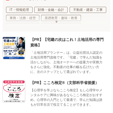
IT・情報処理
財務・金融・会計
不動産・建築・工事
事務・法務・経営
基礎教育・趣味・教養
医療・福祉・介護
健康・心理・スポーツ
ご当地・娯楽
工業・技術・技能
調理・衛生・飲食
【PR】【宅建の次はこれ！土地活用の専門
美容・ファッション
デザイン・クリエイティブ
資格】
語学・国際ビジネス
サステナブル・自然・環境・生物
「土地活用プランナー」は、公益社団法人認定の
土地活用専門資格です。「宅建」で学んだ知識を
生活・サービス・冠婚葬祭
車両・航空・船舶・無線
活かしながら、土地オーナーへの提案力や実務力
公務員・教育
適性検査
をさらに強化。不動産の仕事の幅を広げたい方
に、次のステップとして選ばれています。
【PR】こころ検定®（文部科学省後援）
【心理学を学ぶならこころ検定】もし心理学やメ
ンタルケアに興味があるならこころ検定がおすす
め。心理学の入門として最適で、学んだ知識は誰
もが日常生活で役立てることができます。