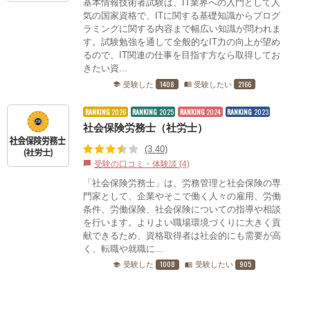
基本情報技術者試験は、IT業界への入門として人
気の国家資格で、ITに関する基礎知識からプログ
ラミングに関する内容まで幅広い知識が問われま
す。試験勉強を通して全般的なIT力の向上が望め
るので、IT関連の仕事を目指す方なら取得してお
きたい資...
1408
2166
受験した
受験したい
school
menu_book
RANKING
2026
RANKING
2025
RANKING
2024
RANKING
2023
社会保険労務士（社労士）
(3.40)
受験の口コミ・体験談 (4)
chat_bubble
「社会保険労務士」は、労務管理と社会保険の専
門家として、企業やそこで働く人々の雇用、労働
条件、労働保険、社会保険についての指導や相談
を行います。よりよい職場環境づくりに大きく貢
献できるため、資格取得者は社会的にも需要が高
く、転職や就職に...
1008
905
受験した
受験したい
school
menu_book