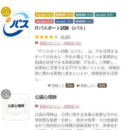
2026
RANKING
2026
RANKING
2025
2025
AWARD
AWARD
2024
2023
RANKING
2023
AWARD
AWARD
ITパスポート試験（iパス）
(4.04)
受験の口コミ・体験談 (21)
chat_bubble
「ITパスポート試験（iパス）」は、ITを活用する
すべての社会人・学生が備えておくべき基礎的な
知識が証明できる国家試験。ITを正しく理解し、
効果的に活用できる“IT力”が身につくため、情報技
術に携わる業務に就きたい人や、情報技術を活用
し...
1701
2370
受験した
受験したい
school
menu_book
公認心理師
受験の口コミ・体験談 (2)
chat_bubble
公認心理師は、心理に関する支援が必要な方の心
理状態を観察・分析し、助言や指導・その他援助
を行う国内初の心理職の国家資格です。多様化す