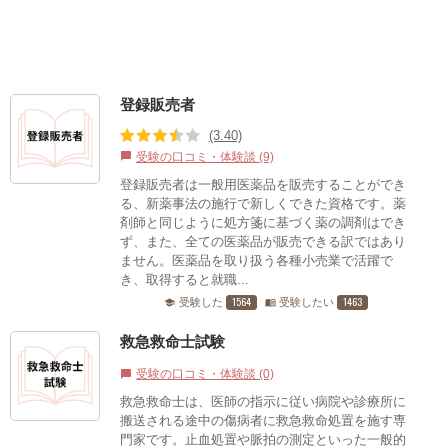
登録販売者
(3.40)
受験の口コミ・体験談 (9)
chat_bubble
登録販売者は一般用医薬品を販売することができ
る、新薬事法の施行で新しくできた資格です。薬
剤師と同じように処方箋に基づく薬の調剤はでき
ず、また、全ての医薬品が販売できる訳ではあり
ません。医薬品を取り扱う各種小売業で活躍で
き、取得すると就職...
1564
1463
受験した
受験したい
school
menu_book
救急救命士試験
受験の口コミ・体験談 (0)
chat_bubble
救急救命士は、医師の指示に従い病院や診療所に
搬送される途中の傷病者に救急救命処置を施す専
門家です。止血処置や脈拍の測定といった一般的