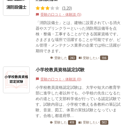
(3.20)
受験の口コミ・体験談 (5)
chat_bubble
「消防設備士」とは、建物に設置されている消火
器やスプリンクラーといった消防用設備等を点
検・整備・工事することができる国家資格です。
さまざまな場所で活躍することが可能ですが、ビ
ル管理・メンテナンス業界の企業では特に活躍が
期待できます。
243
196
受験した
受験したい
school
menu_book
小学校教員資格認定試験
受験の口コミ・体験談 (0)
chat_bubble
小学校教員資格認定試験は、大学や短大の教育学
部に進学した者以外でも、小学校の先生になるた
めの道として文部科学省が行っている認定試験で
す。試験内容は、小学校で教える各教科の筆記試
験、音楽、図工、体育の実技試験となっていま
す。合格し都道府県...
419
502
受験した
受験したい
school
menu_book