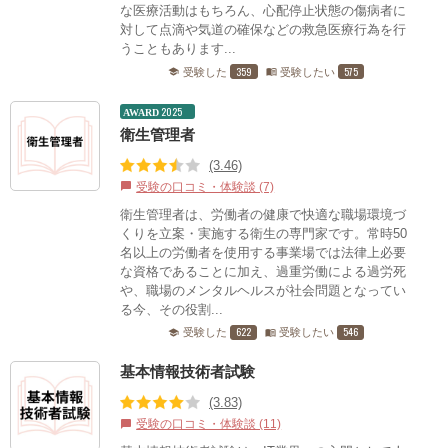
な医療活動はもちろん、心配停止状態の傷病者に
対して点滴や気道の確保などの救急医療行為を行
うこともあります...
359
575
受験した
受験したい
school
menu_book
2025
AWARD
衛生管理者
(3.46)
受験の口コミ・体験談 (7)
chat_bubble
衛生管理者は、労働者の健康で快適な職場環境づ
くりを立案・実施する衛生の専門家です。常時50
名以上の労働者を使用する事業場では法律上必要
な資格であることに加え、過重労働による過労死
や、職場のメンタルヘルスが社会問題となってい
る今、その役割...
622
546
受験した
受験したい
school
menu_book
基本情報技術者試験
(3.83)
受験の口コミ・体験談 (11)
chat_bubble