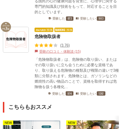
る国民の心の健康問題を背景に、心理学に関する
専門的知識及び技術をもって、対応することを目
的としています。
673
983
受験した
受験したい
school
menu_book
2026
RANKING
2026
AWARD
危険物取扱者
(3.76)
受験の口コミ・体験談 (15)
chat_bubble
「危険物取扱者」は、危険物の取り扱い、または
その取り扱いに立ち会うために必要な資格であ
り、取り扱える危険物の種類及び権限の違いで3種
類に分類されます。危険物とは、ガソリンなどの
燃焼性の高い物品のことで、資格を取得すれば危
険物を扱う各種化...
974
1267
受験した
受験したい
school
menu_book
こちらもおススメ
NEW
NEW