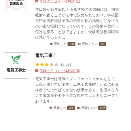
受験の口コミ・体験談 (1)
chat_bubble
学級数が12学級以上ある学校の図書館には、司書
教諭を置くことが法律で決められており、学校図
書館司書教諭は子供の読書活動の指導などを行う
のが主な役割となっています。この資格を取得し
免許を得ることはできますが、受験者は教員職等
に就いている人...
105
167
受験した
受験したい
school
menu_book
電気工事士
(3.62)
受験の口コミ・体験談 (8)
chat_bubble
電気工事士は電気のプロフェッショナルとして、
日夜活躍しています。工事ミスを防ぐために有資
格者でなければできない仕事が多く、生活するう
えで電気が必要不可欠な現在では大きなニーズも
あります。
327
292
受験した
受験したい
school
menu_book