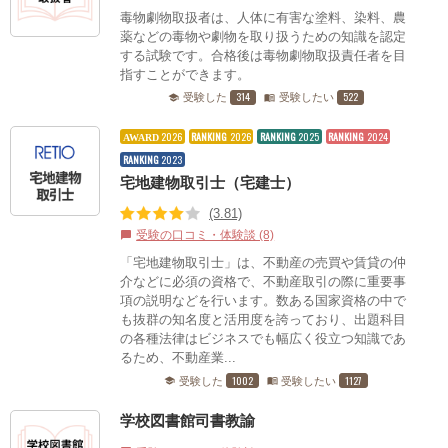
毒物劇物取扱者は、人体に有害な塗料、染料、農
薬などの毒物や劇物を取り扱うための知識を認定
する試験です。合格後は毒物劇物取扱責任者を目
指すことができます。
314
522
受験した
受験したい
school
menu_book
2026
RANKING
2026
RANKING
2025
RANKING
2024
AWARD
RANKING
2023
宅地建物取引士（宅建士）
(3.81)
受験の口コミ・体験談 (8)
chat_bubble
「宅地建物取引士」は、不動産の売買や賃貸の仲
介などに必須の資格で、不動産取引の際に重要事
項の説明などを行います。数ある国家資格の中で
も抜群の知名度と活用度を誇っており、出題科目
の各種法律はビジネスでも幅広く役立つ知識であ
るため、不動産業...
1002
1127
受験した
受験したい
school
menu_book
学校図書館司書教諭