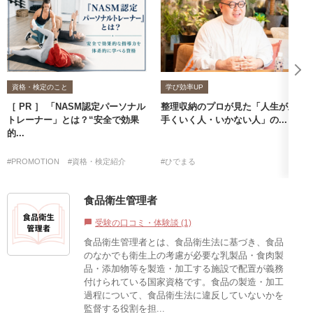
資格・検定のこと
学び効率UP
［ PR ］ 「NASM認定パーソナル
整理収納のプロが見た「人生が上
トレーナー」とは？“安全で効果
手くいく人・いかない人」の...
的...
#PROMOTION
#資格・検定紹介
#ひでまる
食品衛生管理者
受験の口コミ・体験談 (1)
chat_bubble
食品衛生管理者とは、食品衛生法に基づき、食品
のなかでも衛生上の考慮が必要な乳製品・食肉製
品・添加物等を製造・加工する施設で配置が義務
付けられている国家資格です。食品の製造・加工
過程について、食品衛生法に違反していないかを
監督する役割を担...