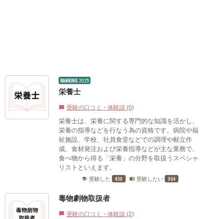
RANKING
2025
栄養士
受験の口コミ・体験談 (0)
chat_bubble
栄養士は、栄養に関する専門的な知識を活かし、
栄養の指導などを行なう為の資格です。病院や福
祉施設、学校、社員食堂などでの調理や献立作
成、食材発注および栄養指導などが主な業務で、
食べ物から得る「栄養」の分野を取扱うスペシャ
リストといえます。
458
964
受験した
受験したい
school
menu_book
毒物劇物取扱者
受験の口コミ・体験談 (2)
chat_bubble