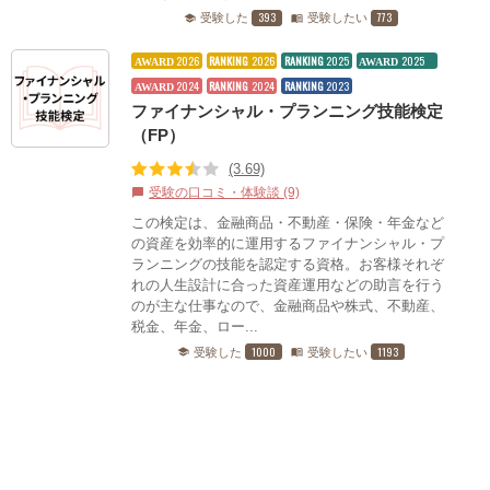
393
773
受験した
受験したい
school
menu_book
2026
RANKING
2026
RANKING
2025
2025
AWARD
AWARD
2024
RANKING
2024
RANKING
2023
AWARD
ファイナンシャル・プランニング技能検定
（FP）
(3.69)
受験の口コミ・体験談 (9)
chat_bubble
この検定は、金融商品・不動産・保険・年金など
の資産を効率的に運用するファイナンシャル・プ
ランニングの技能を認定する資格。お客様それぞ
れの人生設計に合った資産運用などの助言を行う
のが主な仕事なので、金融商品や株式、不動産、
税金、年金、ロー...
1000
1193
受験した
受験したい
school
menu_book