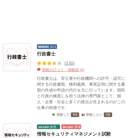
RANKING
2023
行政書士
(3.55)
受験の口コミ・体験談 (4)
chat_bubble
行政書士は、官公署や行政機関への許可・認可に
関する行政書類、権利義務、事実証明に関する書
類の作成や申請の代行を主に行っています。国民
と行政の橋渡しを担う法律の専門家として、個
人・企業・社会と多くの接点が生まれるのがこの
仕事の特徴です。
916
730
受験した
受験したい
school
menu_book
2025
2024
AWARD
AWARD
情報セキュリティマネジメント試験