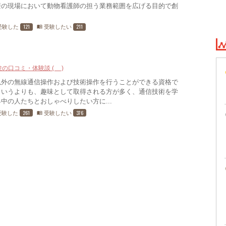
療の現場において動物看護師の担う業務範囲を広げる目的で創
121
211
受験した
受験したい
menu_book
験の口コミ・体験談 (3)
以外の無線通信操作および技術操作を行うことができる資格で
というよりも、趣味として取得される方が多く、通信技術を学
中の人たちとおしゃべりしたい方に...
261
376
受験した
受験したい
menu_book