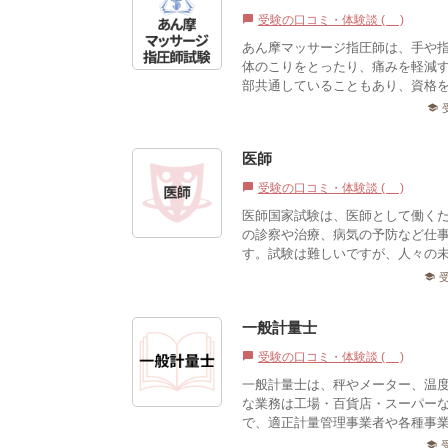
受験の口コミ・体験談 (0)
chat_bubble
あん摩マッサージ指圧師は、手や
体のこりをとったり、痛みを軽減
部共通していることもあり、資格
school
医師
受験の口コミ・体験談 (0)
chat_bubble
医師国家試験は、医師として働く
の診察や治療、病気の予防など仕
す。試験は難しいですが、人々の未
school
一般計量士
受験の口コミ・体験談 (0)
chat_bubble
一般計量士は、秤やメーター、温
な業務は工場・百貨店・スーパー
で、適正計量管理事業者や各種事業
school