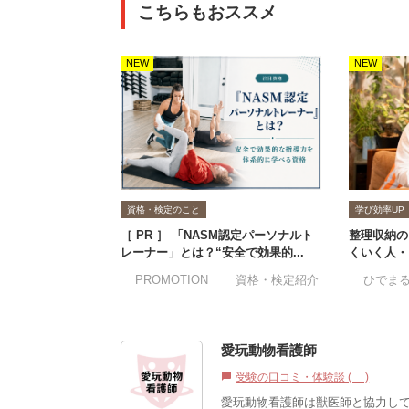
こちらもおススメ
NEW
NEW
資格・検定のこと
学び効率UP
［ PR ］ 「NASM認定パーソナルト
整理収納の
レーナー」とは？“安全で効果的...
くいく人・
#PROMOTION
#資格・検定紹介
#ひでま
愛玩動物看護師
受験の口コミ・体験談 (0)
chat_bubble
愛玩動物看護師は獣医師と協力し