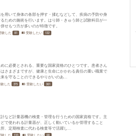
指を用いて身体の各部を押す・揉むなどして、疾病の予防や身
するための施術を行います。はり師・きゅう師と試験科目が一
を併せもつ方が多いのが特徴です。
81
132
受験した
受験したい
menu_book
ために必要とされる、重要な国家資格のひとつです。患者さん
事はさまざまですが、健康と生命にかかわる責任の重い職業で
来を守ることのできるやりがいのあ...
275
301
受験した
受験したい
menu_book
度計など計量器機の検査・管理を行うための国家資格です。主
などで使われる計量器が、正しく動いているか管理すること
所、定期検査に代わる検査等で活躍し...
133
68
受験した
受験したい
menu_book