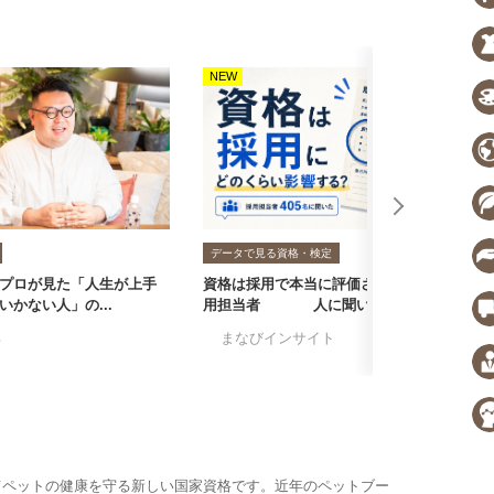
NEW
N
データで見る資格・検定
プロが見た「人生が上手
資格は採用で本当に評価される？採
転
いかない人」の...
用担当者405人に聞いた...
者
る
#まなびインサイト
#採用担当者に聞い
#
てペットの健康を守る新しい国家資格です。近年のペットブー