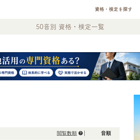
資格・検定を探す
50音別 資格・検定一覧
help
閲覧数順
50音順