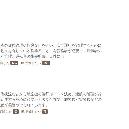
転者の健康管理や指導などを行い、安全運行を管理するために
自動車を有している営業所ごとに有資格者が必要で、運転者の
守管理、運転者の指導監督、点呼に...
604
859
受験した
受験したい
menu_book
整備状況などから航空機の飛行ルートを決め、運航の管理を行
で到達するために必要不可欠な存在で、旅客機や貨物機などの
配置が義務づけられています。
62
71
受験した
受験したい
menu_book