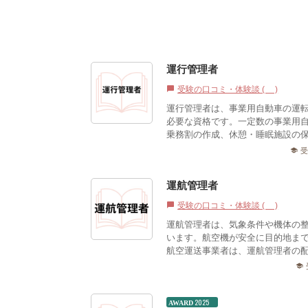
運行管理者
受験の口コミ・体験談 (0)
chat_bubble
運行管理者は、事業用自動車の運
必要な資格です。一定数の事業用
乗務割の作成、休憩・睡眠施設の保
school
運航管理者
受験の口コミ・体験談 (0)
chat_bubble
運航管理者は、気象条件や機体の
います。航空機が安全に目的地ま
航空運送事業者は、運航管理者の
school
2025
AWARD