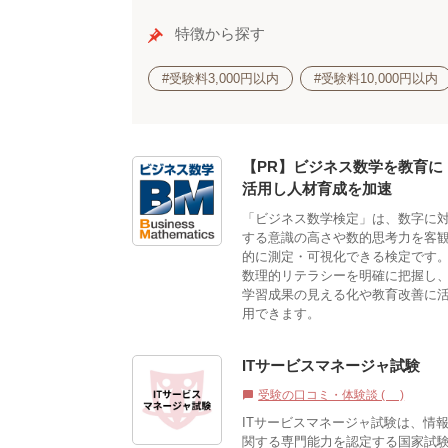
特徴から探す
#受験料3,000円以内
#受験料10,000円以内
【PR】ビジネス数学を教育に
活用し人材育成を加速
「ビジネス数学検定」は、数字に
する意識の高さや数的思考力を客
的に測定・可視化できる検定です
数理的リテラシーを明確に把握し
学習成果の見える化や教育改善に
用できます。
ITサービスマネージャ試験
受験の口コミ・体験談 (0)
chat_bubble
ITサービスマネージャ試験は、情
関する専門能力を認定する国家試