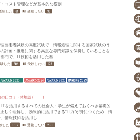
・コスト管理などが基本的な役割...
61
36
受験した
受験したい
menu_book
処理技術者試験の高度試験で、情報処理に関する国家試験のう
入の計画・推進に関する高度な専門知識を保持していることを
門で、IT技術を活用した基...
204
128
受験した
受験したい
menu_book
2025
2024
2023
RANKING
2023
AWARD
AWARD
AWARD
験の口コミ・体験談 (21)
は、ITを活用するすべての社会人・学生が備えておくべき基礎的
正しく理解し、効果的に活用できる“IT力”が身につくため、情
情報技術を活用し...
1702
2370
験した
受験したい
menu_book