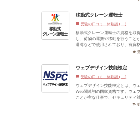
移動式クレーン運転士
受験の口コミ・体験談 (0)
chat_bubble
移動式クレーン運転士の資格を取
し、荷物の運搬や移動を行うこと
港湾などで使用されており、有資
school
ウェブデザイン技能検定
受験の口コミ・体験談 (0)
chat_bubble
ウェブデザイン技能検定とは、ウ
Web関連初の国家資格です。ウェ
ことが主な仕事で、セキュリティ対
school