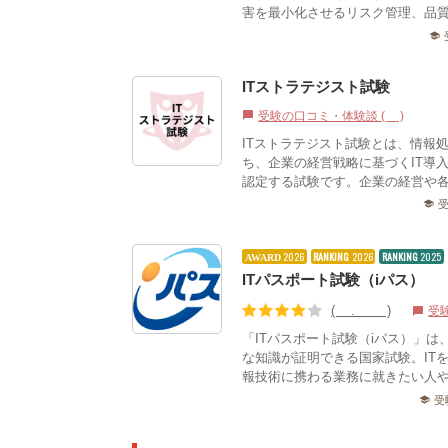
害を最小化させるリスク管理、品質
school
ITストラテジスト試験
受験の口コミ・体験談 (0)
chat_bubble
ITストラテジスト試験とは、情報
ち、企業の経営戦略に基づくIT導
認定する試験です。企業の経営や各部
school
2026
RANKING
2026
RANKING
2025
AWARD
ITパスポート試験（iパス）
(4.04)
受
chat_bubble
「ITパスポート試験（iパス）」
な知識が証明できる国家試験。ITを
報技術に携わる業務に就きたい人や、
受
school