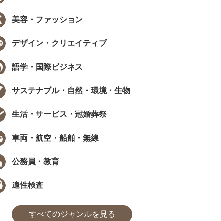
美容・ファッション
EW
NEW
デザイン・クリエイティブ
語学・国際ビジネス
サステナブル・自然・環境・生物
生活・サービス・冠婚葬祭
データで見る資格・検定
インタビュー
職で資格は武器になる？採用担当
［ PR ］ 時間が限られていても、学
405人に聞いた、資格...
び方は工夫できる。福田萌さんに学..
車両・航空・船舶・無線
た
まなびインサイト
#モチベーション
#採用担当者に聞いた
#アンケート
#勉強方法
#PROMOTION
#モチベーション
#気になるあの
#アンケ
公務員・教育
適性検査
すべてのジャンルを見る