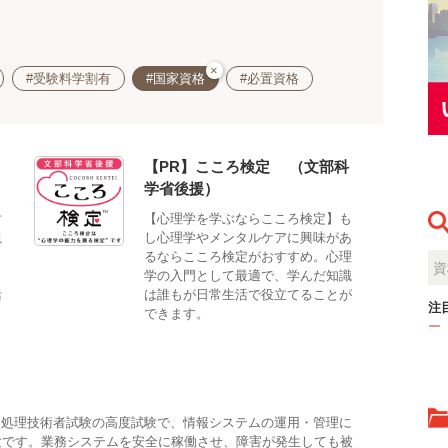
×
#受験料学割有
#国家資格
#必置資格
【PR】こころ検定®（文部科
学省後援）
対
【心理学を学ぶならこころ検定】も
観
し心理学やメンタルケアに興味があ
。
るならこころ検定がおすすめ。心理
、
学の入門として最適で、学んだ知識
活
は誰もが日常生活で役立てることが
注
できます。
ー
報処理技術者試験の高度試験で、情報システムの運用・管理に
験です。業務システムを安全に稼働させ、障害が発生しても被