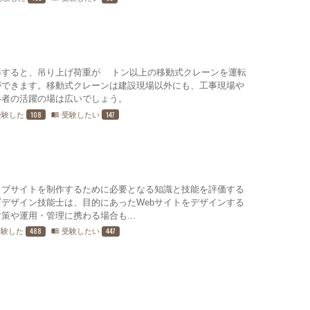
得すると、吊り上げ荷重が5トン以上の移動式クレーンを運転
ができます。移動式クレーンは建設現場以外にも、工事現場や
格者の活躍の場は広いでしょう。
108
147
受験した
受験したい
menu_book
ェブサイトを制作するために必要となる知識と技能を評価する
ブデザイン技能士は、目的にあったWebサイトをデザインする
策や運用・管理に携わる場合も...
488
447
受験した
受験したい
menu_book