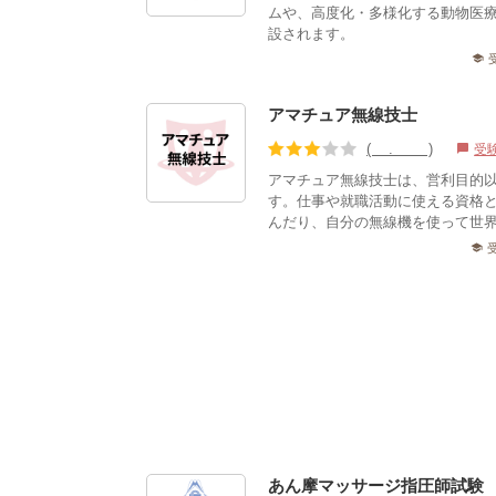
ムや、高度化・多様化する動物医
設されます。
school
アマチュア無線技士
(3.22)
受
chat_bubble
アマチュア無線技士は、営利目的
す。仕事や就職活動に使える資格
んだり、自分の無線機を使って世界
school
あん摩マッサージ指圧師試験